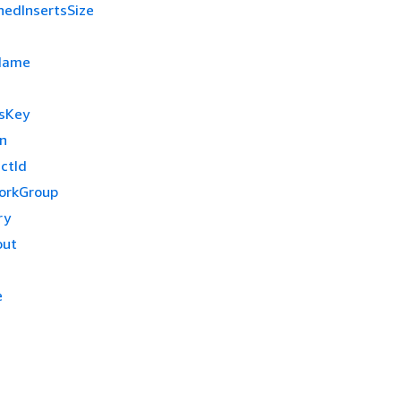
hedInsertsSize
nName
sKey
n
ctId
orkGroup
ry
out
e