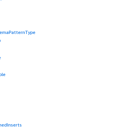
hemaPatternType
D
e
ole
hedInserts