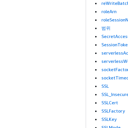
reWriteBatc
roleArn
roleSessio
범위
SecretAcces
SessionToke
serverlessAc
serverlessW
socketFacto
socketTime
SSL
SSL_Insecur
SSLCert
SSLFactory
SSLKey
SSLMode