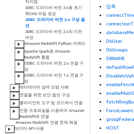
차이점
압축
JDBC 드라이버 버전 2.x용 초기
화(.ini) 파일 생성
connectTim
JDBC 드라이버 버전 2.x 구성 옵
connection
션
JDBC 드라이버 버전 2.x의 이전
databaseMe
버전
DbUser
Amazon Redshift Python 커넥터
DbGroups
Apache Spark용 Amazon
Redshift 통합
DBNAME
ODBC 드라이버 버전 2.x 연결 구
defaultRowF
성
ODBC 드라이버 버전 1.x 연결 구
DisableIsVa
성
enableFetch
메타데이터 검색 모범 사례
enableMulti
연결을 위한 보안 옵션 구성
fetchRingBu
클라이언트 도구 및 코드에서 연결
ForceLowerc
인증 프로파일을 사용하여 Amazon
Redshift에 연결
groupFedera
Amazon Redshift 연결 문제 해결
HOST
데이터 API 사용