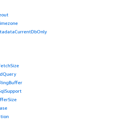
eout
Timezone
tadataCurrentDbOnly
etchSize
lidQuery
RingBuffer
SqlSupport
fferSize
ase
tion