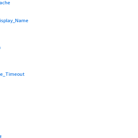
ache
Display_Name
n
se_Timeout
t