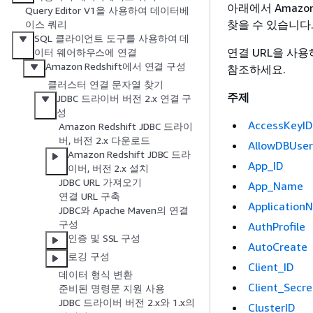
아래에서 Amazon
Query Editor V1을 사용하여 데이터베
찾을 수 있습니다
이스 쿼리
SQL 클라이언트 도구를 사용하여 데
연결 URL을 사
이터 웨어하우스에 연결
Amazon Redshift에서 연결 구성
참조하세요.
클러스터 연결 문자열 찾기
주제
JDBC 드라이버 버전 2.x 연결 구
성
AccessKeyID
Amazon Redshift JDBC 드라이
버, 버전 2.x 다운로드
AllowDBUser
Amazon Redshift JDBC 드라
App_ID
이버, 버전 2.x 설치
JDBC URL 가져오기
App_Name
연결 URL 구축
Application
JDBC와 Apache Maven의 연결
구성
AuthProfile
인증 및 SSL 구성
AutoCreate
로깅 구성
Client_ID
데이터 형식 변환
Client_Secre
준비된 명령문 지원 사용
JDBC 드라이버 버전 2.x와 1.x의
ClusterID