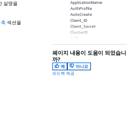
ApplicationName
대한 설명을
AuthProfile
AutoCreate
Client_ID
구축
섹션을
Client_Secret
ClusterID
압축
connectTimeout
connectionTimezone
페이지 내용이 도움이 되었습니
databaseMetadataCurrentD
까?
bOnly
예
아니요
DbUser
피드백 제공
DbGroups
DBNAME
defaultRowFetchSize
DisableIsValidQuery
enableFetchRingBuffer
enableMultiSqlSupport
fetchRingBufferSize
ForceLowercase
groupFederation
HOST
IAMDisableCache