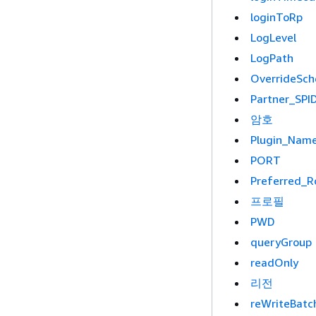
loginToRp
LogLevel
LogPath
OverrideSc
Partner_SPI
암호
Plugin_Nam
PORT
Preferred_R
프로필
PWD
queryGroup
readOnly
리전
reWriteBatc