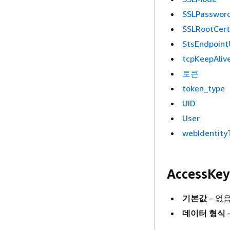
SSLPasswor
SSLRootCert
StsEndpoint
tcpKeepAliv
토큰
token_type
UID
User
webIdentity
AccessKey
기본값
– 없
데이터 형식