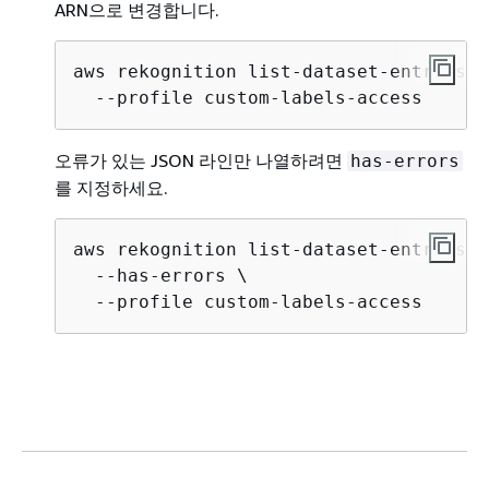
ARN으로 변경합니다.
aws rekognition list-dataset-entries -
  --profile custom-labels-access
오류가 있는 JSON 라인만 나열하려면
has-errors
를 지정하세요.
aws rekognition list-dataset-entries -
  --has-errors \

  --profile custom-labels-access