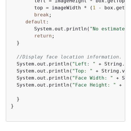
        left = imageHeight * box.getTop();
        top = imageWidth * (
1
 - box.getLe
break
;

default
:

        System.out.println(
"No estimated 
return
;

  }

//Display face location information.
  System.out.println(
"Left: "
 + String.va
  System.out.println(
"Top: "
 + String.val
  System.out.println(
"Face Width: "
 + Str
  System.out.println(
"Face Height: "
 + St
  }

}
