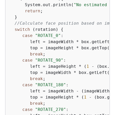
      System.out.println(
"No estimated es
return
;

  }

//Calculate face position based on imag
switch
 (rotation) 
{
case
"ROTATE_0"
:

        left = imageWidth * box.getLeft();
        top = imageHeight * box.getTop();

break
;

case
"ROTATE_90"
:

        left = imageHeight * (
1
 - (box.ge
        top = imageWidth * box.getLeft();

break
;

case
"ROTATE_180"
:

        left = imageWidth - (imageWidth *
        top = imageHeight * (
1
 - (box.get
break
;

case
"ROTATE_270"
:
