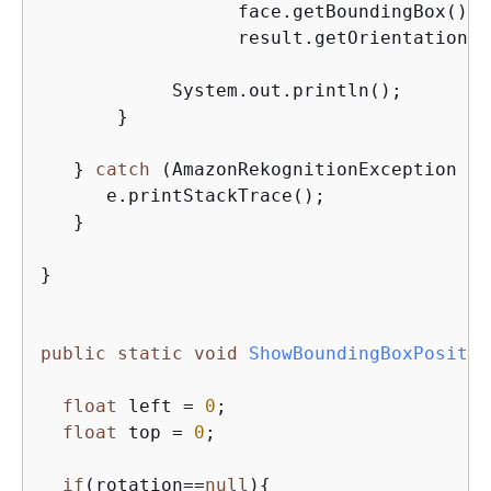
                  face.getBoundingBox(),

                  result.getOrientationCo
            System.out.println();

       }

   } 
catch
 (AmazonRekognitionException e)
      e.printStackTrace();

   }

}

public
static
void
ShowBoundingBoxPositio
float
 left = 
0
;

float
 top = 
0
;

if
(rotation==
null
)
{