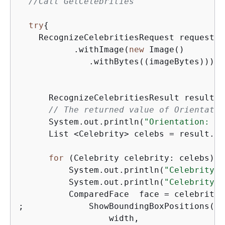
//Call GetCelebrities
try
{
    RecognizeCelebritiesRequest request =
           .withImage(
new
 Image()

              .withBytes((imageBytes)));

      RecognizeCelebritiesResult result =
// The returned value of Orientatio
      System.out.println(
"Orientation: "
 
      List <Celebrity> celebs = result.ge
for
 (Celebrity celebrity: celebs) 
{
          System.out.println(
"Celebrity r
          System.out.println(
"Celebrity I
          ComparedFace  face = celebrity.
;             ShowBoundingBoxPositions(he
                  width,
