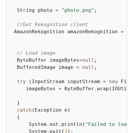
  String photo = 
"photo.png"
;

//Get Rekognition client
 AmazonRekognition amazonRekognition = Am
// Load image
  ByteBuffer imageBytes=
null
;

  BufferedImage image = 
null
;

try
 (InputStream inputStream = 
new
 File
     imageBytes = ByteBuffer.wrap(IOUtils
  }

catch
(Exception e)

{
      System.out.println(
"Failed to load 
      System.exit(
1
);
