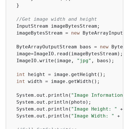
  }

//Get image width and height
  InputStream imageBytesStream;

  imageBytesStream = 
new
 ByteArrayInputSt
  ByteArrayOutputStream baos = 
new
 ByteAr
  image=ImageIO.read(imageBytesStream);

  ImageIO.write(image, 
"jpg"
, baos);

int
 height = image.getHeight();

int
 width = image.getWidth();

  System.out.println(
"Image Information:"
  System.out.println(photo);

  System.out.println(
"Image Height: "
 + I
  System.out.println(
"Image Width: "
 + In