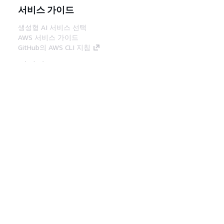
서비스 가이드
생성형 AI 서비스 선택
AWS 서비스 가이드
GitHub의 AWS CLI 지침
개발자 도구
AWS 코드 예시 라이브러리
AWS CLI
AWS Builder 센터
AWS 개발자 도구 블로그
유용한 링크
AWS 문서 MCP 서버 다운로드
AWS Console에 로그인
AWS re:Post
프라이버시
사이트 이용 약관
쿠키 기본 설
정
© 2026, Amazon Web Services, Inc. 또는 계열
사. All rights reserved.