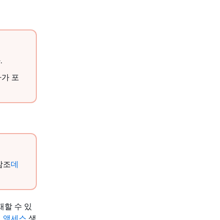
.
사가 포
참조
데
재할 수 있
킷 액세스
생