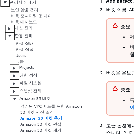
Add bucke
관리자 안내서
버킷 이름, 
보안 암호 관리
비용 모니터링 및 제어
비용 대시보드
중요
세션 관리
환경 관리
제
환경 상태
버
환경 설정
함
Users
그룹
Projects
버킷을 온보
권한 정책
파일 시스템
중요
스냅샷 관리
Amazon S3 버킷
특
격리된 VPC 배포를 위한 Amazon
이
S3 버킷 사전 조건
Amazon S3 버킷 추가
Amazon S3 버킷 편집
고급 옵션
에서
Amazon S3 버킷 제거
습니다. 의 