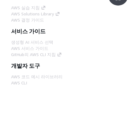
AWS 실습 지침
AWS Solutions Library
AWS 결정 가이드
서비스 가이드
생성형 AI 서비스 선택
AWS 서비스 가이드
GitHub의 AWS CLI 지침
개발자 도구
AWS 코드 예시 라이브러리
AWS CLI
AWS Builder 센터
AWS 개발자 도구 블로그
유용한 링크
AWS 문서 MCP 서버 다운로드
AWS Console에 로그인
AWS re:Post