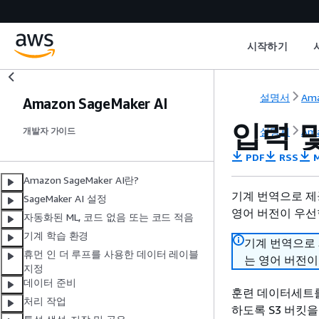
시작하기
설명서
Ama
Amazon SageMaker AI
입력 및
설명서
Ama
개발자 가이드
PDF
RSS
M
Amazon SageMaker AI란?
기계 번역으로 제
SageMaker AI 설정
영어 버전이 우선
자동화된 ML, 코드 없음 또는 코드 적음
기계 학습 환경
기계 번역으로
휴먼 인 더 루프를 사용한 데이터 레이블
는 영어 버전이
지정
데이터 준비
훈련 데이터세트를
처리 작업
하도록 S3 버킷