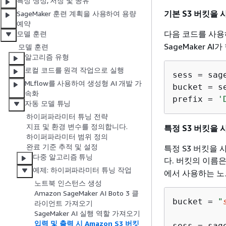
특성 생성, 저장 및 공유
기본 S3 버킷을
SageMaker 훈련 계획을 사용하여 용량
예약
다음 코드를 사용하
모델 훈련
SageMaker 
모델 훈련
알고리즘 유형
로컬 코드를 원격 작업으로 실행
sess = sage
MLflow를 사용하여 생성형 AI 개발 가
bucket = s
속화
prefix = 
'
자동 모델 튜닝
하이퍼파라미터 튜닝 전략
지표 및 환경 변수를 정의합니다.
특정 S3 버킷을 
하이퍼파라미터 범위 정의
완료 기준 추적 및 설정
특정 S3 버킷을
다중 알고리즘 튜닝
다. 버킷의 이름
예제: 하이퍼파라미터 튜닝 작업
에서 사용하는 노
노트북 인스턴스 생성
Amazon SageMaker AI Boto 3 클
bucket = 
"
라이언트 가져오기
SageMaker AI 실행 역할 가져오기
입력 및 출력 시 Amazon S3 버킷
sess = sage