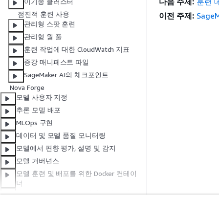
다음 주제:
훈련 
이기종 클러스터
점진적 훈련 사용
이전 주제:
Sage
관리형 스팟 훈련
관리형 웜 풀
훈련 작업에 대한 CloudWatch 지표
증강 매니페스트 파일
SageMaker AI의 체크포인트
Nova Forge
모델 사용자 지정
추론 모델 배포
MLOps 구현
데이터 및 모델 품질 모니터링
모델에서 편향 평가, 설명 및 감지
모델 거버넌스
모델 훈련 및 배포를 위한 Docker 컨테이
너
Amazon SageMaker AI에서 보안 구성
의 알고리즘 및 패키지 AWS Marketplace
모니터링