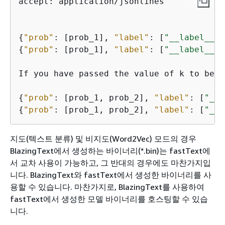
accept: application/jsonlines

{
"prob"
: [prob_1], 
"label"
: [
"__label__1"
{
"prob"
: [prob_1], 
"label"
: [
"__label__1"
If you have passed the value of k to be m
{
"prob"
: [prob_1, prob_2], 
"label"
: [
"__l
{
"prob"
: [prob_1, prob_2], 
"label"
: [
"__l
지도(텍스트 분류) 및 비지도(Word2Vec) 모드의 경우
BlazingText에서 생성하는 바이너리(*.bin)는 fastText에
서 교차 사용이 가능하고, 그 반대의 경우에도 마찬가지입
니다.
BlazingText와 fastText에서 생성한 바이너리를 사
용할 수 있습니다. 마찬가지로, BlazingText를 사용하여
fastText에서 생성한 모델 바이너리를 호스팅할 수 있습
니다.