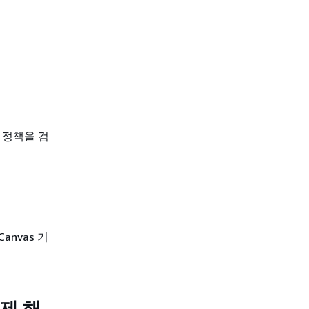
정책을 검
nvas 기
제 해