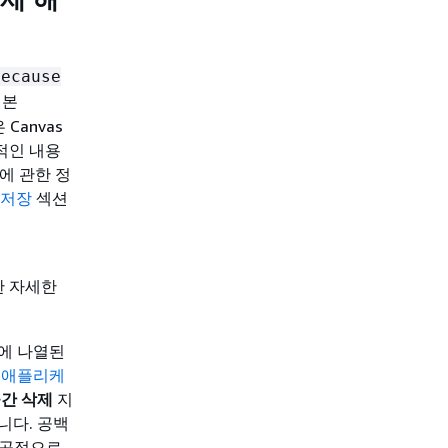
because
기본
 Canvas
적인 내용
에 관한 정
 저장
섹션
한 자세한
지에 나열된
는
애플리케
 공간 삭제
지
니다. 공백
 성공적으로