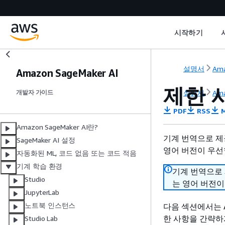
시작하기
설명서
Ama
Amazon SageMaker AI
제한 
설명서
Ama
개발자 가이드
PDF
RSS
M
Amazon SageMaker AI란?
기계 번역으로 제
SageMaker AI 설정
영어 버전이 우선
자동화된 ML, 코드 없음 또는 코드 적음
기계 학습 환경
기계 번역으로
Studio
는 영어 버전이
JupyterLab
노트북 인스턴스
다음 섹션에서는 A
한 사항을 간략하
Studio Lab