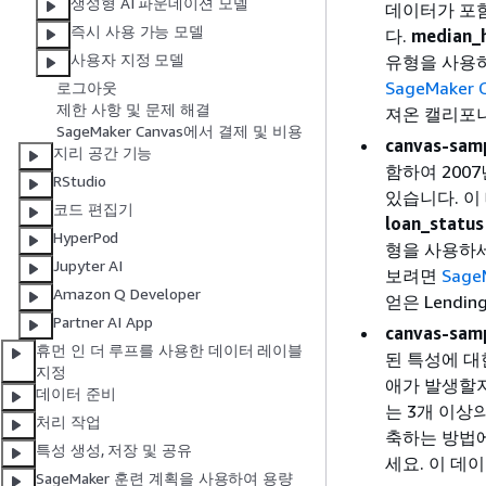
생성형 AI 파운데이션 모델
데이터가 포함
즉시 사용 가능 모델
다.
median_
사용자 지정 모델
유형을 사용
SageMaker
로그아웃
제한 사항 및 문제 해결
져온 캘리포
SageMaker Canvas에서 결제 및 비용
canvas-samp
지리 공간 기능
함하여 200
RStudio
있습니다. 이
코드 편집기
loan_status
HyperPod
형을 사용하세
Jupyter AI
보려면
Sage
Amazon Q Developer
얻은 Lendi
Partner AI App
canvas-samp
휴먼 인 더 루프를 사용한 데이터 레이블
된 특성에 대
지정
애가 발생할지
데이터 준비
는 3개 이상
처리 작업
축하는 방법
특성 생성, 저장 및 공유
세요. 이 데
SageMaker 훈련 계획을 사용하여 용량