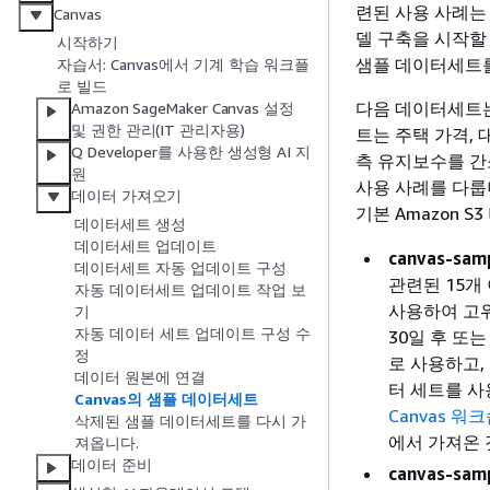
련된 사용 사례는 
Canvas
델 구축을 시작할 
시작하기
샘플 데이터세트를
자습서: Canvas에서 기계 학습 워크플
로 빌드
다음 데이터세트는 
Amazon SageMaker Canvas 설정
및 권한 관리(IT 관리자용)
트는 주택 가격, 
Q Developer를 사용한 생성형 AI 지
측 유지보수를 간
원
사용 사례를 다룹니
데이터 가져오기
기본 Amazon S
데이터세트 생성
데이터세트 업데이트
canvas-samp
데이터세트 자동 업데이트 구성
관련된 15개
자동 데이터세트 업데이트 작업 보
사용하여 고위
기
자동 데이터 세트 업데이트 구성 수
30일 후 또
정
로 사용하고,
데이터 원본에 연결
터 세트를 
Canvas의 샘플 데이터세트
Canvas 워
삭제된 샘플 데이터세트를 다시 가
에서 가져온 
져옵니다.
데이터 준비
canvas-samp