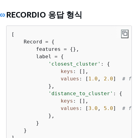
RECORDIO 응답 형식
[

    Record = 
{
        features = 
{
},

        label = 
{
'closest_cluster'
: 
{
keys
: [],

values
: [
1.0
, 
2.0
]  
# flo
            },

'distance_to_cluster'
: 
{
keys
: [],

values
: [
3.0
, 
5.0
]  
# flo
            },

        }

    }

]