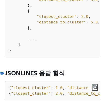
        },

{
"closest_cluster"
: 
2.0
,

"distance_to_cluster"
: 
5.0
,

        },

        ....

    ]

}
JSONLINES 응답 형식
{
"closest_cluster"
: 
1.0
, 
"distance_to_clu
{
"closest_cluster"
: 
2.0
, 
"distance_to_clu