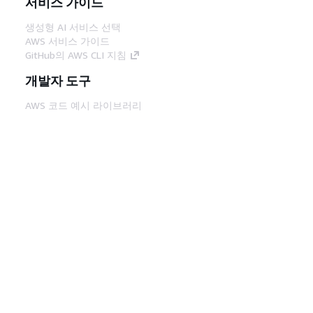
서비스 가이드
생성형 AI 서비스 선택
AWS 서비스 가이드
GitHub의 AWS CLI 지침
개발자 도구
AWS 코드 예시 라이브러리
AWS CLI
AWS Builder 센터
AWS 개발자 도구 블로그
유용한 링크
AWS 문서 MCP 서버 다운로드
AWS Console에 로그인
AWS re:Post
프라이버시
사이트 이용 약관
쿠키 기본 설
정
© 2026, Amazon Web Services, Inc. 또는 계열
사. All rights reserved.