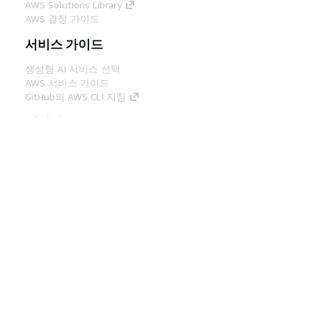
AWS Solutions Library
AWS 결정 가이드
서비스 가이드
생성형 AI 서비스 선택
AWS 서비스 가이드
GitHub의 AWS CLI 지침
개발자 도구
AWS 코드 예시 라이브러리
AWS CLI
AWS Builder 센터
AWS 개발자 도구 블로그
유용한 링크
AWS 문서 MCP 서버 다운로드
AWS Console에 로그인
AWS re:Post
프라이버시
사이트 이용 약관
쿠키 기본 설