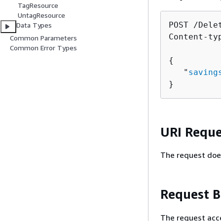
TagResource
UntagResource
POST /Dele
Data Types
Content-ty
Common Parameters
Common Error Types
{
   "
saving
}
URI Reque
The request doe
Request 
The request acc