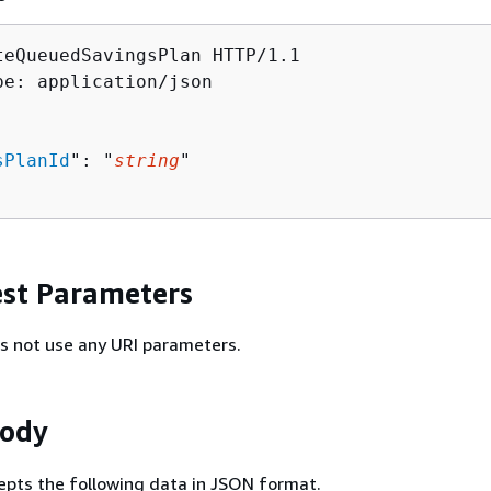
teQueuedSavingsPlan HTTP/1.1

pe: application/json

sPlanId
": "
string
"

st Parameters
s not use any URI parameters.
Body
epts the following data in JSON format.