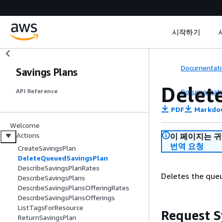
시작하기
Documentati
Savings Plans
Delet
Documentati
API Reference
PDF
Markdo
Welcome
Actions
이 페이지는 
번역 요청
CreateSavingsPlan
DeleteQueuedSavingsPlan
DescribeSavingsPlanRates
Deletes the queu
DescribeSavingsPlans
DescribeSavingsPlansOfferingRates
DescribeSavingsPlansOfferings
ListTagsForResource
Request S
ReturnSavingsPlan