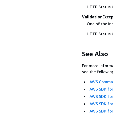
HTTP Status 
ValidationExce
One of the inp
HTTP Status 
See Also
For more informa
see the followin
AWS Command
AWS SDK for
AWS SDK for
AWS SDK for
AWS SDK for