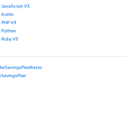
 JavaScript V3
 Kotlin
 PHP V3
 Python
 Ruby V3
ibeSavingsPlanRates
eSavingsPlan