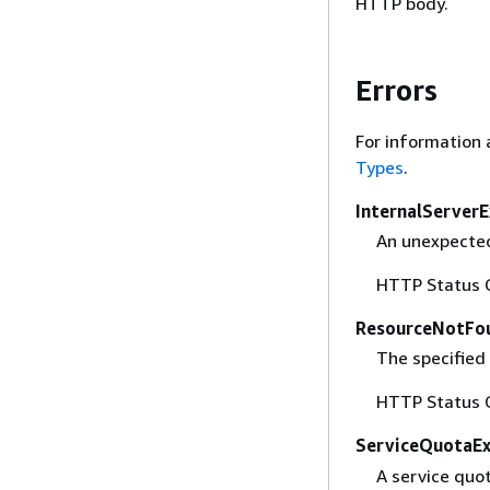
HTTP body.
Errors
For information 
Types
.
InternalServer
An unexpected
HTTP Status 
ResourceNotFo
The specified
HTTP Status 
ServiceQuotaE
A service quo