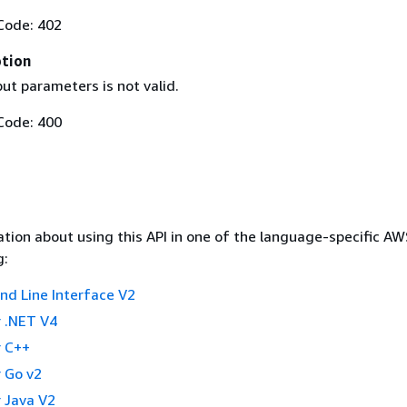
Code: 402
ption
ut parameters is not valid.
Code: 400
tion about using this API in one of the language-specific A
g:
 Line Interface V2
 .NET V4
 C++
 Go v2
 Java V2