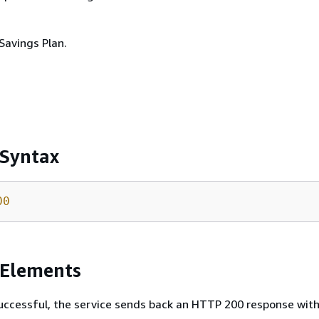
Savings Plan.
 Syntax
00
 Elements
 successful, the service sends back an HTTP 200 response wit