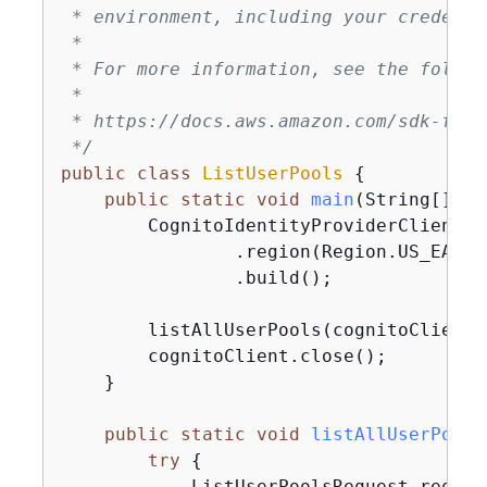
 * environment, including your credentia
 *

 * For more information, see the follow
 *

 * https://docs.aws.amazon.com/sdk-for-
 */
public
class
ListUserPools
{
public
static
void
main
(String[] ar
        CognitoIdentityProviderClient c
                .region(Region.US_EAST_1
                .build();

        listAllUserPools(cognitoClient);
        cognitoClient.close();

    }

public
static
void
listAllUserPools
try
{
            ListUserPoolsRequest reques