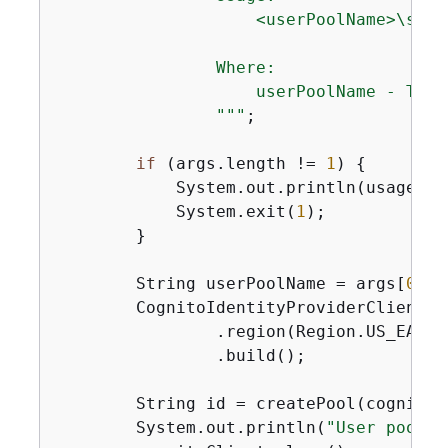
                    <userPoolName>\s

                Where:

                    userPoolName - The 
                "
""
;

if
 (args.length != 
1
) 
{
            System.out.println(usage);

            System.exit(
1
);

        }

        String userPoolName = args[
0
];

        CognitoIdentityProviderClient c
                .region(Region.US_EAST_1
                .build();

        String id = createPool(cognitoC
        System.out.println(
"User pool I