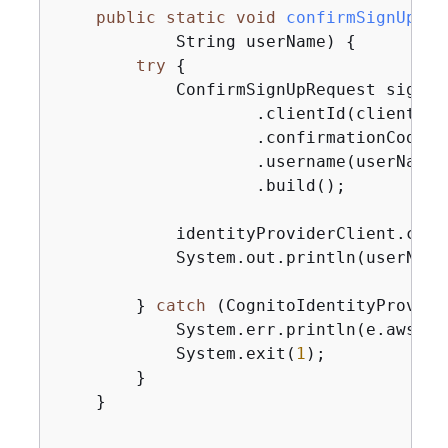
public
static
void
confirmSignUp
(Co
            String userName)
{
try
{
            ConfirmSignUpRequest signUp
                    .clientId(clientId)

                    .confirmationCode(co
                    .username(userName)

                    .build();

            identityProviderClient.conf
            System.out.println(userName
        } 
catch
 (CognitoIdentityProvide
            System.err.println(e.awsErr
            System.exit(
1
);

        }

    }
