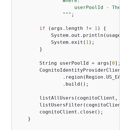
                Where:

                    userPoolId - The ID
                "
""
;

if
 (args.length != 
1
) 
{
            System.out.println(usage);

            System.exit(
1
);

        }

        String userPoolId = args[
0
];

        CognitoIdentityProviderClient c
                .region(Region.US_EAST_1
                .build();

        listAllUsers(cognitoClient, user
        listUsersFilter(cognitoClient, 
        cognitoClient.close();

    }
