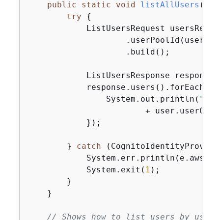
public
static
void
listAllUsers
(Cog
try
{
            ListUsersRequest usersReque
                    .userPoolId(userPool
                    .build();

            ListUsersResponse response 
            response.users().forEach(us
                System.out.println(
"Use
                        + user.userCreat
            });

        } 
catch
 (CognitoIdentityProvide
            System.err.println(e.awsErr
            System.exit(
1
);

        }

    }

// Shows how to list users by using