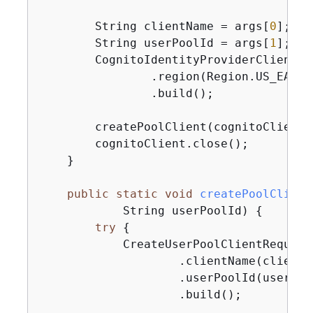
        String clientName = args[
0
];

        String userPoolId = args[
1
];

        CognitoIdentityProviderClient c
                .region(Region.US_EAST_1
                .build();

        createPoolClient(cognitoClient,
        cognitoClient.close();

    }

public
static
void
createPoolClient
            String userPoolId)
{
try
{
            CreateUserPoolClientRequest
                    .clientName(clientNa
                    .userPoolId(userPool
                    .build();
