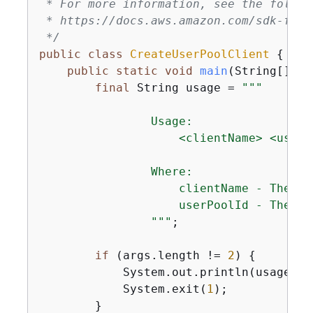
 * For more information, see the follow
 * https://docs.aws.amazon.com/sdk-for-
 */
public
class
CreateUserPoolClient
{
public
static
void
main
(String[] ar
final
 String usage = 
""
"

                Usage:

                    <clientName> <userPo
                Where:

                    clientName - The na
                    userPoolId - The ID
                "
""
;

if
 (args.length != 
2
) 
{
            System.out.println(usage);

            System.exit(
1
);

        }
