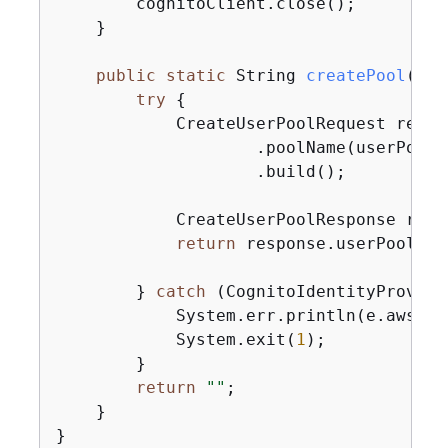
        cognitoClient.close();

    }

public
static
 String 
createPool
(Cog
try
{
            CreateUserPoolRequest reque
                    .poolName(userPoolNa
                    .build();

            CreateUserPoolResponse resp
return
 response.userPool().i
        } 
catch
 (CognitoIdentityProvide
            System.err.println(e.awsErr
            System.exit(
1
);

        }

return
""
;

    }

}
