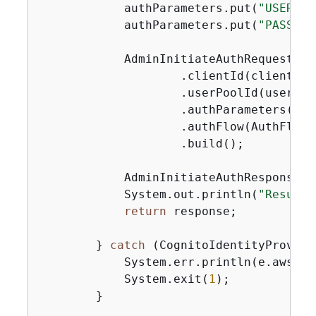
            authParameters.put(
"USERNAM
            authParameters.put(
"PASSWOR
            AdminInitiateAuthRequest au
                    .clientId(clientId)

                    .userPoolId(userPool
                    .authParameters(aut
                    .authFlow(AuthFlowT
                    .build();

            AdminInitiateAuthResponse r
            System.out.println(
"Result 
return
 response;

        } 
catch
 (CognitoIdentityProvide
            System.err.println(e.awsErr
            System.exit(
1
);

        }
