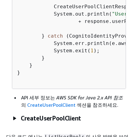
            CreateUserPoolClientRespons
            System.out.println(
"User po
                    + response.userPool
        } 
catch
 (CognitoIdentityProvide
            System.err.println(e.awsErr
            System.exit(
1
);

        }

    }

}

API 세부 정보는
AWS SDK for Java 2.x API 참조
의
CreateUserPoolClient
섹션을 참조하세요.
CreateUserPoolClient
다음 코드 예시는
의 사용 방법을 보여
ListUserPools