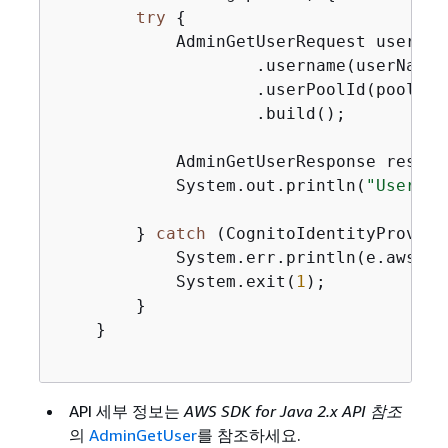
try
{
            AdminGetUserRequest userReq
                    .username(userName)

                    .userPoolId(poolId)

                    .build();

            AdminGetUserResponse respon
            System.out.println(
"User st
        } 
catch
 (CognitoIdentityProvide
            System.err.println(e.awsErr
            System.exit(
1
);

        }

    }

API 세부 정보는
AWS SDK for Java 2.x API 참조
의
AdminGetUser
를 참조하세요.