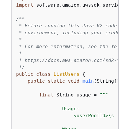
import
 software.amazon.awssdk.services.
/**

 * Before running this Java V2 code exa
 * environment, including your credentia
 *

 * For more information, see the follow
 *

 * https://docs.aws.amazon.com/sdk-for-
 */
public
class
ListUsers
{
public
static
void
main
(String[] ar
final
 String usage = 
""
"

                Usage:

                    <userPoolId>\s
