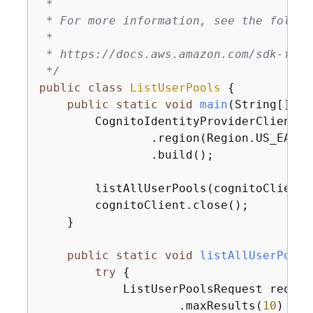
 *

 * For more information, see the follow
 *

 * https://docs.aws.amazon.com/sdk-for-
 */
public
class
ListUserPools
{
public
static
void
main
(String[] ar
        CognitoIdentityProviderClient c
                .region(Region.US_EAST_1
                .build();

        listAllUserPools(cognitoClient);
        cognitoClient.close();

    }

public
static
void
listAllUserPools
try
{
            ListUserPoolsRequest reques
                    .maxResults(
10
)
