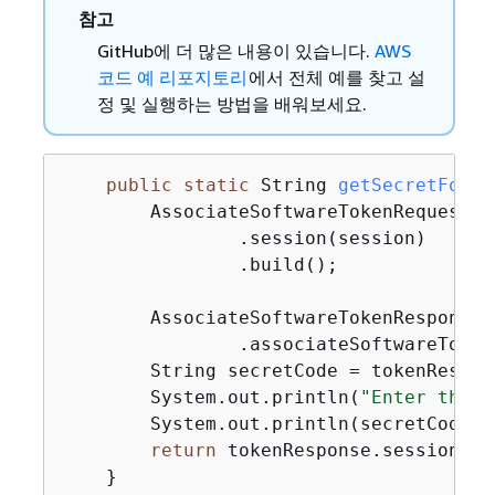
참고
GitHub에 더 많은 내용이 있습니다.
AWS
코드 예 리포지토리
에서 전체 예를 찾고 설
정 및 실행하는 방법을 배워보세요.
public
static
 String 
getSecretForAp
        AssociateSoftwareTokenRequest s
                .session(session)

                .build();

        AssociateSoftwareTokenResponse 
                .associateSoftwareToken
        String secretCode = tokenRespon
        System.out.println(
"Enter this 
        System.out.println(secretCode);

return
 tokenResponse.session();

    }
