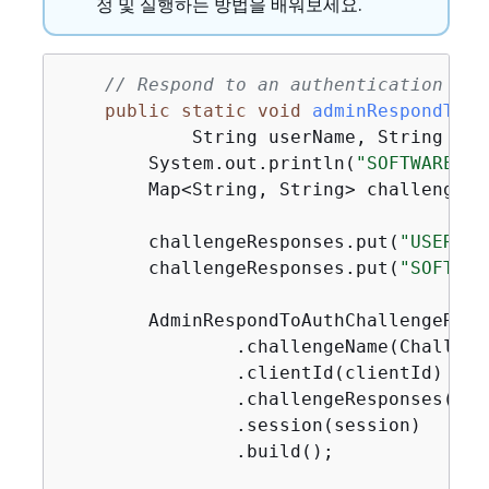
정 및 실행하는 방법을 배워보세요.
// Respond to an authentication cha
public
static
void
adminRespondToAu
            String userName, String cli
        System.out.println(
"SOFTWARE_TO
        Map<String, String> challengeRe
        challengeResponses.put(
"USERNAM
        challengeResponses.put(
"SOFTWAR
        AdminRespondToAuthChallengeRequ
                .challengeName(Challeng
                .clientId(clientId)

                .challengeResponses(cha
                .session(session)

                .build();
