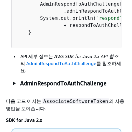
        AdminRespondToAuthChallengeResp
                .adminRespondToAuthChal
        System.out.println(
"respondToAu
                + respondToAuthChalleng
    }

API 세부 정보는
AWS SDK for Java 2.x API 참조
의
AdminRespondToAuthChallenge
를 참조하세
요.
AdminRespondToAuthChallenge
다음 코드 예시는
의 사용
AssociateSoftwareToken
방법을 보여줍니다.
SDK for Java 2.x