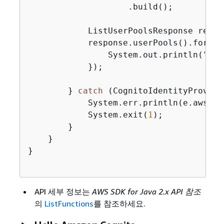
                    .build();

            ListUserPoolsResponse respo
            response.userPools().forEac
                System.out.println(
"Use
            });

        } 
catch
 (CognitoIdentityProvide
            System.err.println(e.awsErr
            System.exit(
1
);

        }

    }

}

API 세부 정보는
AWS SDK for Java 2.x API 참조
의
ListFunctions
를 참조하세요.