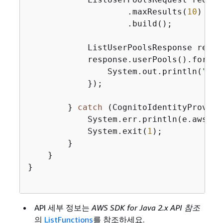
                    .maxResults(
10
)

                    .build();

            ListUserPoolsResponse respo
            response.userPools().forEac
                System.out.println(
"Use
            });

        } 
catch
 (CognitoIdentityProvide
            System.err.println(e.awsErr
            System.exit(
1
);

        }

    }

}

API 세부 정보는
AWS SDK for Java 2.x API 참조
의
ListFunctions
를 참조하세요.