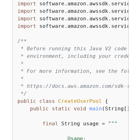
import
import
import
import
 software.amazon.awssdk.services.
/**

 * Before running this Java V2 code exa
 * environment, including your credentia
 *

 * For more information, see the follow
 *

 * https://docs.aws.amazon.com/sdk-for-
 */
public
class
CreateUserPool
{
public
static
void
main
(String[] ar
final
 String usage = 
""
"

                Usage:
