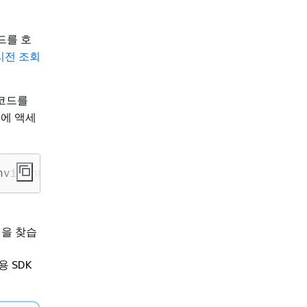
드를 호
리전 조회
코드를
에 액세
nvironmentVariable()))
명을 찾습
 SDK