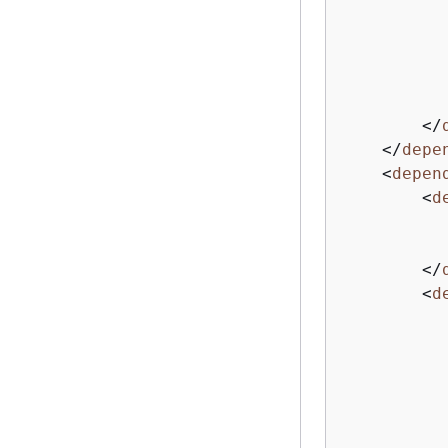
</
</
depe
<
depen
<
d
</
<
d