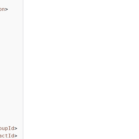
on
>
oupId
>
actId
>