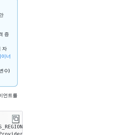
만
격 증
 자
테이너
변수)
라이언트를
_REGION.environmentVariable())))

rovider.create())
