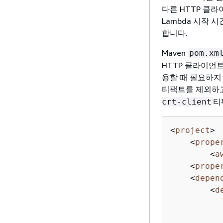
다른 HTTP 클
Lambda 시작
합니다.
Maven
pom.xm
HTTP 클라이언트
용할 때 필요하지
티팩트를 제외하고 
티
crt-client
<
project
>
<
prope
<
a
<
prope
<
depen
<
d