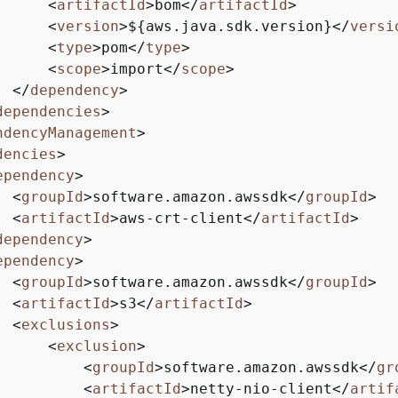
<
artifactId
>
bom
</
artifactId
>
<
version
>
$
{
aws.java.sdk.version}
</
versi
<
type
>
pom
</
type
>
<
scope
>
import
</
scope
>
</
dependency
>
dependencies
>
ndencyManagement
>
dencies
>
ependency
>
<
groupId
>
software.amazon.awssdk
</
groupId
>
<
artifactId
>
aws-crt-client
</
artifactId
>
dependency
>
ependency
>
<
groupId
>
software.amazon.awssdk
</
groupId
>
<
artifactId
>
s3
</
artifactId
>
<
exclusions
>
<
exclusion
>
<
groupId
>
software.amazon.awssdk
</
gr
<
artifactId
>
netty-nio-client
</
artif