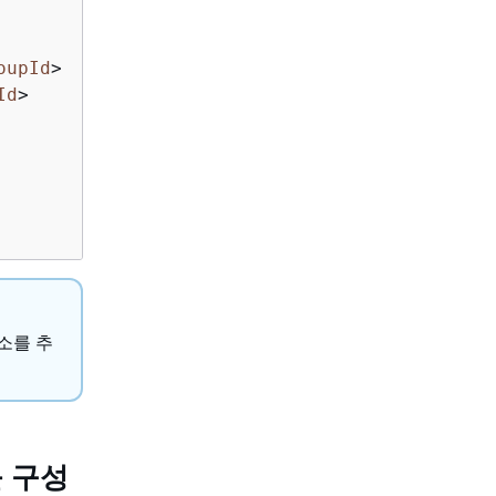
oupId
>
Id
>
소를 추
 구성