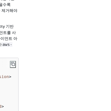
적을수록
를 제거해야
ty 기반
이언트를 사
라이언트 아
아
aws-
sion
>
d
>