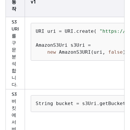
동
v1
작
S3
URI
URI uri = URI.create( 
"https://s
를
구
AmazonS3Uri s3Uri = 

문
new
 AmazonS3URI(uri, 
false
);
분
석
합
니
다.
S3
버
String bucket = s3Uri.getBucket(
킷
에
서
버