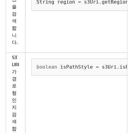
String region = s3Uri.getRegion(
을
검
색
합
니
다.
S3
URI
boolean
 isPathStyle = s3Uri.isPa
가
경
로
형
인
지
검
색
합