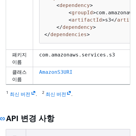
<
dependency
>
<
groupId
>
com.amazonaws
<
artifactId
>
s3
</
artifa
</
dependency
>
</
dependencies
>
패키지
com.amazonaws.services.s3
이름
클래스
AmazonS3URI
이름
1
2
최신 버전
.
최신 버전
.
API 변경 사항