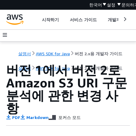
한국어
설정
문의하
시작하기
서비스 가이드
개발자 도구
설명서
AWS SDK for Java
버전 2.x용 개발자 가이드
버전 1에서 버전 2로
설명서
AWS SDK for Java
버전 2.x용 개발자 가이드
Amazon S3 URI 구문
분석에 관한 변경 사
항
PDF
Markdown
포커스 모드