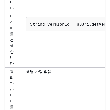
니
다.
버
전
String versionId = s3Uri.getVers
ID
를
검
색
합
니
다.
쿼
해당 사항 없음
리
파
라
미
터
를