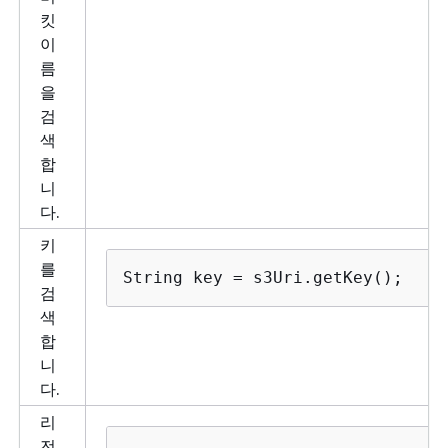
킷
이
름
을
검
색
합
니
다.
키
를
String key = s3Uri.getKey();
검
색
합
니
다.
리
전