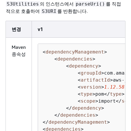
의 인스턴스에서
를 직접
S3Utilities
parseUri()
적으로 호출하여
를 반환합니다.
S3URI
변경
v1
Maven
<
dependencyManagement
>
종속성
<
dependencies
>
<
dependency
>
<
groupId
>
com.amazo
<
artifactId
>
aws-ja
1
<
version
>
1.12.587
<
type
>
pom
</
type
>
<
scope
>
import
</
sco
</
dependency
>
</
dependencies
>
</
dependencyManagement
>
<
dependencies
>