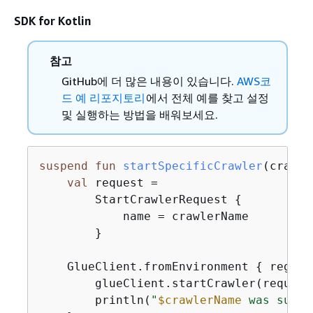
SDK for Kotlin
참고
GitHub에 더 많은 내용이 있습니다.
AWS코
드 예 리포지토리
에서 전체 예를 찾고 설정
및 실행하는 방법을 배워보세요.
suspend
fun
startSpecificCrawler
(crawle
val
 request =

        StartCrawlerRequest 
{
            name = crawlerName

        }

    GlueClient.fromEnvironment 
{
 region
        glueClient.startCrawler(request)
        println(
"
$crawlerName
 was succe