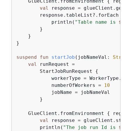
    GlueClient.fromEnvironment 
{
 region
val
 response = glueClient.getTa
        response.tableList?.forEach 
{
 t
            println(
"Table name is 
$
{
ta
        }

    }

}

suspend
fun
startJob
(jobNameVal: 
String
val
 runRequest =

        StartJobRunRequest 
{
            workerType = WorkerType.G1X

            numberOfWorkers = 
10
            jobName = jobNameVal

        }

    GlueClient.fromEnvironment 
{
 region
val
 response = glueClient.start
        println(
"The job run Id is 
$
{
re