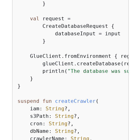
        }

val
 request =

        CreateDatabaseRequest 
{
            databaseInput = input

        }

    GlueClient.fromEnvironment 
{
 region
        glueClient.createDatabase(reques
        println(
"The database was succe
    }

}

suspend
fun
createCrawler
(

    iam: 
String
?,

    s3Path: 
String
?,

    cron: 
String
?,

    dbName: 
String
?,

    crawlerName: 
String
,
