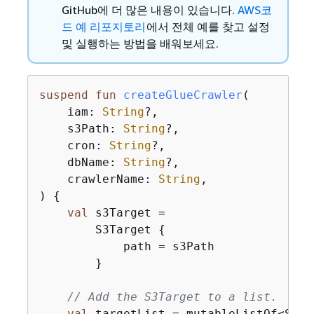
GitHub에 더 많은 내용이 있습니다.
AWS코
드 예 리포지토리
에서 전체 예를 찾고 설정
및 실행하는 방법을 배워보세요.
suspend
fun
createGlueCrawler
(

    iam: 
String
?,

    s3Path: 
String
?,

    cron: 
String
?,

    dbName: 
String
?,

    crawlerName: 
String
,

)
{
val
 s3Target =

        S3Target 
{
            path = s3Path

        }

// Add the S3Target to a list.
val
 targetList = mutableListOf<S3Tar