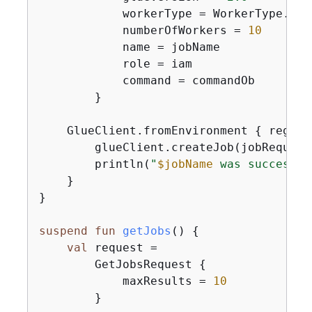
            workerType = WorkerType.G1X

            numberOfWorkers = 
10
            name = jobName

            role = iam

            command = commandOb

        }

    GlueClient.fromEnvironment 
{
 region
        glueClient.createJob(jobRequest)
        println(
"
$jobName
 was successfu
    }

}

suspend
fun
getJobs
()
{
val
 request =

        GetJobsRequest 
{
            maxResults = 
10
        }
