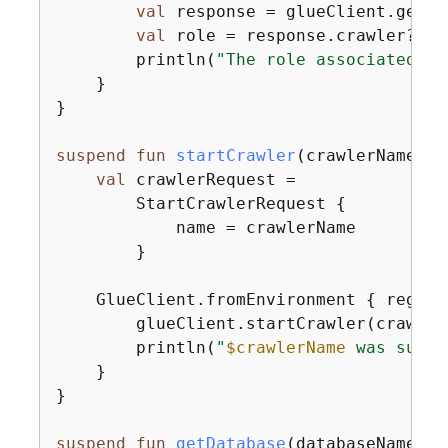
val
 response = glueClient.getCr
val
 role = response.crawler?.rol
        println(
"The role associated wi
    }

}

suspend
fun
startCrawler
(crawlerName: 
S
val
 crawlerRequest =

        StartCrawlerRequest 
{
            name = crawlerName

        }

    GlueClient.fromEnvironment 
{
 region
        glueClient.startCrawler(crawlerR
        println(
"
$crawlerName
 was succe
    }

}

suspend
fun
getDatabase
(databaseName: 
S