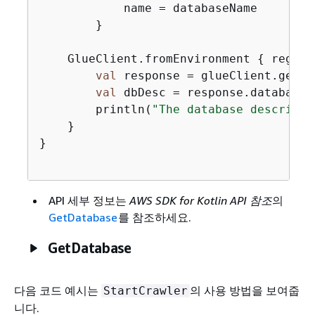
            name = databaseName

        }

    GlueClient.fromEnvironment 
{
 region
val
 response = glueClient.getDa
val
 dbDesc = response.database?
        println(
"The database descripti
    }

}

API 세부 정보는
AWS SDK for Kotlin API 참조
의
GetDatabase
를 참조하세요.
GetDatabase
다음 코드 예시는
의 사용 방법을 보여줍
StartCrawler
니다.