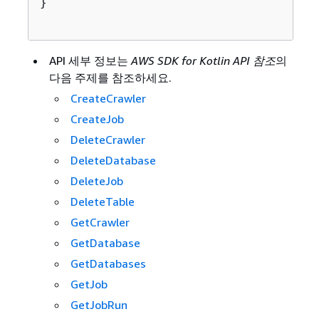
}

API 세부 정보는
AWS SDK for Kotlin API 참조
의
다음 주제를 참조하세요.
CreateCrawler
CreateJob
DeleteCrawler
DeleteDatabase
DeleteJob
DeleteTable
GetCrawler
GetDatabase
GetDatabases
GetJob
GetJobRun