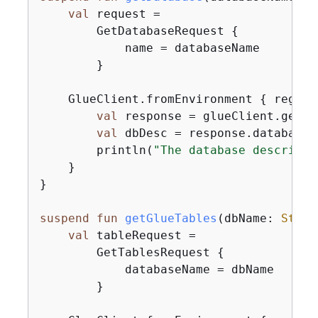
val
 request =

        GetDatabaseRequest 
{
            name = databaseName

        }

    GlueClient.fromEnvironment 
{
 region
val
 response = glueClient.getDa
val
 dbDesc = response.database?
        println(
"The database descripti
    }

}

suspend
fun
getGlueTables
(dbName: 
Strin
val
 tableRequest =

        GetTablesRequest 
{
            databaseName = dbName

        }
