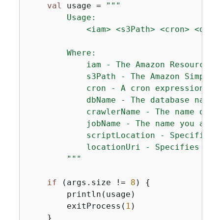
val
 usage = 
"""

        Usage:

            <iam> <s3Path> <cron> <dbNa
        Where:

            iam - The Amazon Resource N
            s3Path - The Amazon Simple 
            cron - A cron expression us
            dbName - The database name. 
            crawlerName - The name of t
            jobName - The name you assi
            scriptLocation - Specifies 
            locationUri - Specifies the
        """
if
 (args.size != 
8
) 
{
        println(usage)

        exitProcess(
1
)

    }
