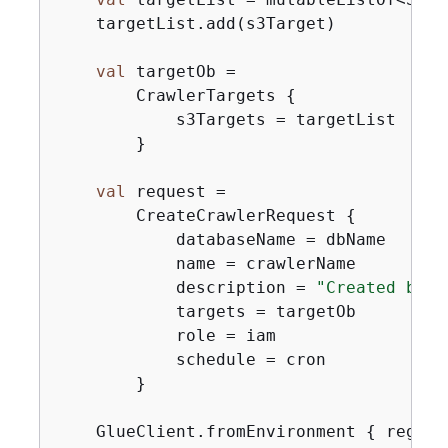
    targetList.add(s3Target)

val
 targetOb =

        CrawlerTargets 
{
            s3Targets = targetList

        }

val
 request =

        CreateCrawlerRequest 
{
            databaseName = dbName

            name = crawlerName

            description = 
"Created by t
            targets = targetOb

            role = iam

            schedule = cron

        }

    GlueClient.fromEnvironment 
{
 region