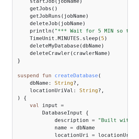
    startJob(jobName)

    getJobs()

    getJobRuns(jobName)

    deleteJob(jobName)

    println(
"*** Wait for 5 MIN so the 
    TimeUnit.MINUTES.sleep(
5
)

    deleteMyDatabase(dbName)

    deleteCrawler(crawlerName)

}

suspend
fun
createDatabase
(

    dbName: 
String
?,

    locationUriVal: 
String
?,

)
{
val
 input =

        DatabaseInput 
{
            description = 
"Built with t
            name = dbName

            locationUri = locationUriVal