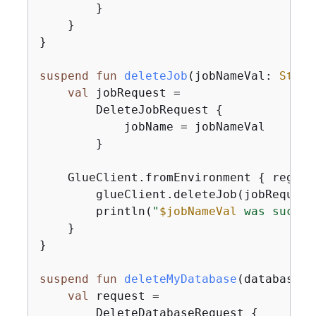
        }

    }

}

suspend
fun
deleteJob
(jobNameVal: 
Strin
val
 jobRequest =

        DeleteJobRequest 
{
            jobName = jobNameVal

        }

    GlueClient.fromEnvironment 
{
 region
        glueClient.deleteJob(jobRequest)
        println(
"
$jobNameVal
 was succes
    }

}

suspend
fun
deleteMyDatabase
(databaseNa
val
 request =

        DeleteDatabaseRequest 
{