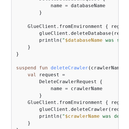
            name = databaseName

        }

    GlueClient.fromEnvironment 
{
 region
        glueClient.deleteDatabase(reques
        println(
"
$databaseName
 was succ
    }

}

suspend
fun
deleteCrawler
(crawlerName: 
val
 request =

        DeleteCrawlerRequest 
{
            name = crawlerName

        }

    GlueClient.fromEnvironment 
{
 region
        glueClient.deleteCrawler(request
        println(
"
$crawlerName
 was delet
    }
