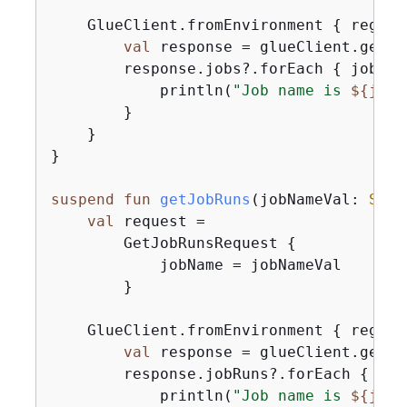
    GlueClient.fromEnvironment 
{
 region
val
 response = glueClient.getJo
        response.jobs?.forEach 
{
 job ->

            println(
"Job name is 
$
{
job.
        }

    }

}

suspend
fun
getJobRuns
(jobNameVal: 
Stri
val
 request =

        GetJobRunsRequest 
{
            jobName = jobNameVal

        }

    GlueClient.fromEnvironment 
{
 region
val
 response = glueClient.getJo
        response.jobRuns?.forEach 
{
 job
            println(
"Job name is 
$
{
job.