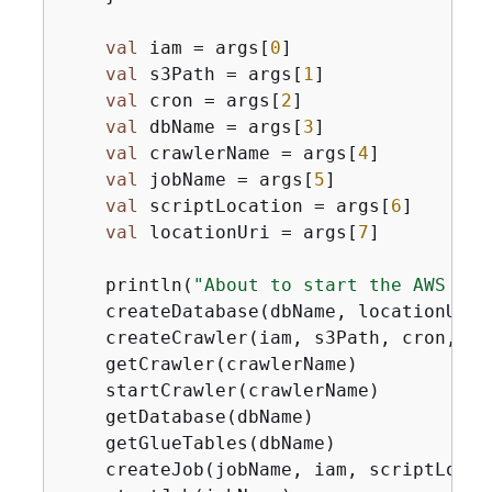
val
 iam = args[
0
]

val
 s3Path = args[
1
]

val
 cron = args[
2
]

val
 dbName = args[
3
]

val
 crawlerName = args[
4
]

val
 jobName = args[
5
]

val
 scriptLocation = args[
6
]

val
 locationUri = args[
7
]

    println(
"About to start the AWS Glu
    createDatabase(dbName, locationUri)

    createCrawler(iam, s3Path, cron, db
    getCrawler(crawlerName)

    startCrawler(crawlerName)

    getDatabase(dbName)

    getGlueTables(dbName)

    createJob(jobName, iam, scriptLocati