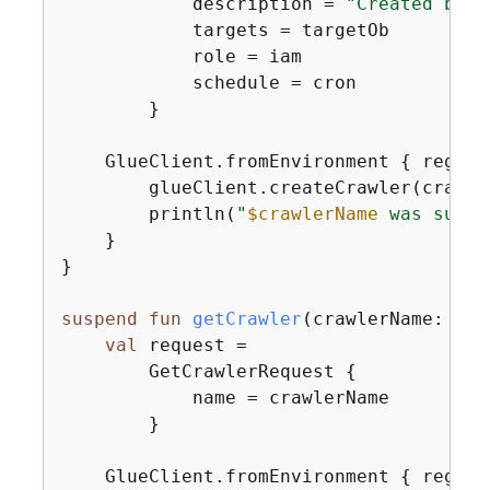
            description = 
"Created by t
            targets = targetOb

            role = iam

            schedule = cron

        }

    GlueClient.fromEnvironment 
{
 region
        glueClient.createCrawler(crawler
        println(
"
$crawlerName
 was succe
    }

}

suspend
fun
getCrawler
(crawlerName: 
Str
val
 request =

        GetCrawlerRequest 
{
            name = crawlerName

        }

    GlueClient.fromEnvironment 
{
 region