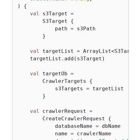
)
{
val
 s3Target =

        S3Target 
{
            path = s3Path

        }

val
 targetList = ArrayList<S3Target>
    targetList.add(s3Target)

val
 targetOb =

        CrawlerTargets 
{
            s3Targets = targetList

        }

val
 crawlerRequest =

        CreateCrawlerRequest 
{
            databaseName = dbName

            name = crawlerName
