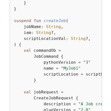
    }

}

suspend
fun
createJob
(

    jobName: 
String
,

    iam: 
String
?,

    scriptLocationVal: 
String
?,

)
{
val
 commandOb =

        JobCommand 
{
            pythonVersion = 
"3"
            name = 
"MyJob1"
            scriptLocation = scriptLocat
        }

val
 jobRequest =

        CreateJobRequest 
{
            description = 
"A Job create
            glueVersion = 
"2.0"