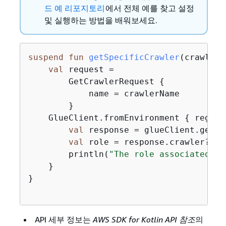
드 예 리포지토리
에서 전체 예를 찾고 설정
및 실행하는 방법을 배워보세요.
suspend
fun
getSpecificCrawler
(crawlerN
val
 request =

        GetCrawlerRequest 
{
            name = crawlerName

        }

    GlueClient.fromEnvironment 
{
 region
val
 response = glueClient.getCr
val
 role = response.crawler?.rol
        println(
"The role associated wi
    }

}

API 세부 정보는
AWS SDK for Kotlin API 참조
의