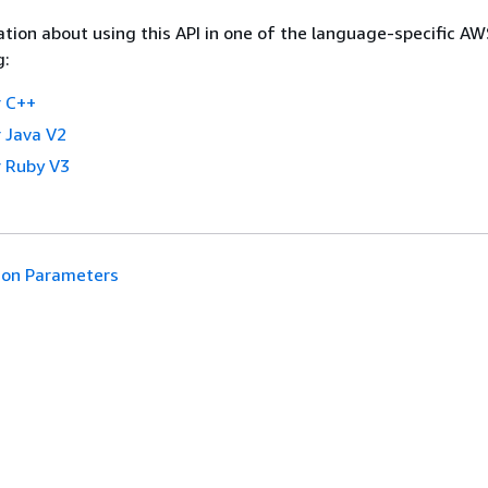
tion about using this API in one of the language-specific A
g:
 C++
 Java V2
 Ruby V3
n Parameters