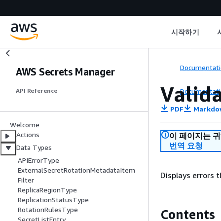
시작하기
Documentati
AWS Secrets Manager
Valid
Documentati
API Reference
PDF
Markdo
Welcome
Actions
이 페이지는 
번역 요청
Data Types
APIErrorType
ExternalSecretRotationMetadataItem
Displays errors t
Filter
ReplicaRegionType
ReplicationStatusType
RotationRulesType
Contents
SecretListEntry