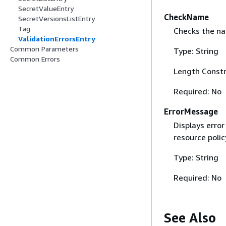
SecretValueEntry
CheckName
SecretVersionsListEntry
Tag
Checks the na
ValidationErrorsEntry
Common Parameters
Type: String
Common Errors
Length Constr
Required: No
ErrorMessage
Displays erro
resource polic
Type: String
Required: No
See Also