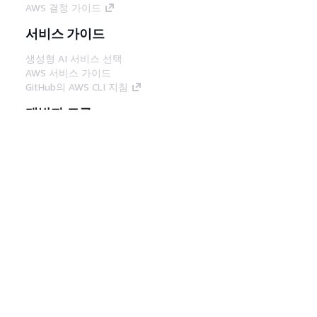
AWS 결정 가이드
서비스 가이드
생성형 AI 서비스 선택
AWS 서비스 가이드
GitHub의 AWS CLI 지침
개발자 도구
AWS 코드 예시 라이브러리
AWS CLI
AWS Builder 센터
AWS 개발자 도구 블로그
유용한 링크
AWS 문서 MCP 서버 다운로드
AWS Console에 로그인
AWS re:Post
프라이버시
사이트 이용 약관
쿠키 기본 설
정
© 2026, Amazon Web Services, Inc. 또는 계열