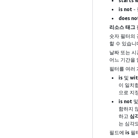
starts 
is not
-
does no
리소스 태그
숫자 필터의 
할 수 있습니
날짜 또는 시
어느 기간을 
필터를 여러 
is
및
wit
이 일치합
으로 지
is not
함하지 
하고
심
는 심각
필드에
is
필터