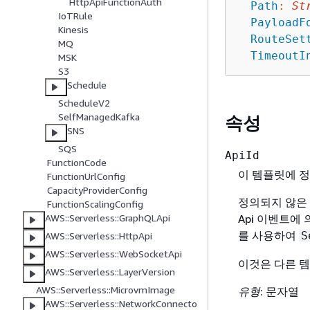
HttpApiFunctionAuth
Path
:
St
IoTRule
PayloadF
Kinesis
RouteSet
MQ
TimeoutI
MSK
S3
Schedule
ScheduleV2
SelfManagedKafka
속성
SNS
SQS
ApiId
FunctionCode
이 템플릿에 
FunctionUrlConfig
CapacityProviderConfig
정의되지 않은
FunctionScalingConfig
Api 이벤트에
AWS::Serverless::GraphQLApi
를 사용하여
S
AWS::Serverless::HttpApi
AWS::Serverless::WebSocketApi
이것은 다른 
AWS::Serverless::LayerVersion
AWS::Serverless::MicrovmImage
유형
: 문자열
AWS::Serverless::NetworkConnecto