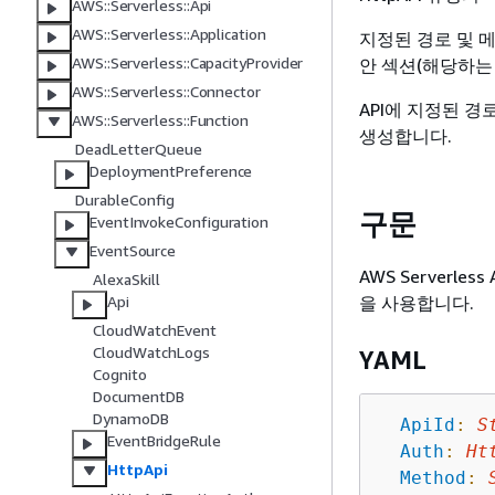
AWS::Serverless::Api
AWS::Serverless::Application
지정된 경로 및 메서
AWS::Serverless::CapacityProvider
안 섹션(해당하는
AWS::Serverless::Connector
API에 지정된 경
AWS::Serverless::Function
생성합니다.
DeadLetterQueue
DeploymentPreference
DurableConfig
구문
EventInvokeConfiguration
EventSource
AWS Serverle
AlexaSkill
을 사용합니다.
Api
CloudWatchEvent
CloudWatchLogs
YAML
Cognito
DocumentDB
DynamoDB
ApiId
:
S
EventBridgeRule
Auth
:
Ht
HttpApi
Method
: