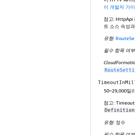
이 개발자 가
참고: HttpA
트 소스 속성과 
유형
:
RouteSe
필수 항목 여부
CloudFormat
RouteSetti
TimeoutInMil
50~29,00
참고: Timeo
Definition
유형
: 정수
필수 항목 여부