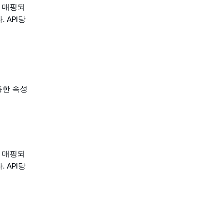
에 매핑되
 API당
동등한 속성
에 매핑되
 API당