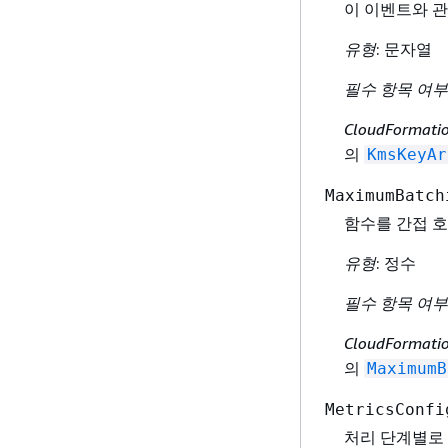
이 이벤트와 관
유형
: 문자열
필수 항목 여부
CloudFormat
의
KmsKeyAr
MaximumBatch
함수를 간접 호
유형
: 정수
필수 항목 여부
CloudFormat
의
MaximumB
MetricsConfi
처리 단계별로 