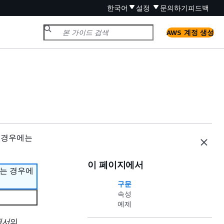
한국어
설정
문의하기
피드백
AWS 계정 생성
 경우에는
이 페이지에서
하는 경우에
구문
속성
예제
내서
의