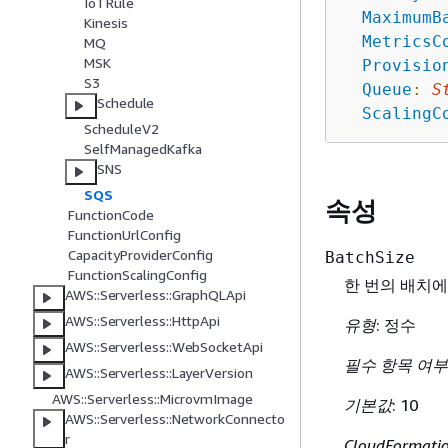
IoTRule
MaximumB
Kinesis
MetricsC
MQ
MSK
Provisio
S3
Queue
:
S
Schedule
ScalingC
ScheduleV2
SelfManagedKafka
SNS
SQS
속성
FunctionCode
FunctionUrlConfig
CapacityProviderConfig
BatchSize
FunctionScalingConfig
한 번의 배치에
AWS::Serverless::GraphQLApi
AWS::Serverless::HttpApi
유형
: 정수
AWS::Serverless::WebSocketApi
필수 항목 여부
AWS::Serverless::LayerVersion
AWS::Serverless::MicrovmImage
기본값
: 10
AWS::Serverless::NetworkConnecto
r
CloudFormat