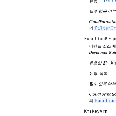
유형
:
FilterCri
필수 항목 여부
CloudFormat
의
FilterCr
FunctionResp
이벤트 소스 매
Developer Gu
유효한 값
:
Re
유형
: 목록
필수 항목 여부
CloudFormat
의
Function
KmsKeyArn