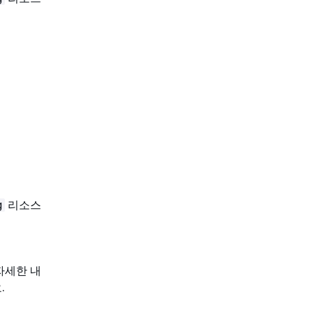
리소스
g
자세한 내
.