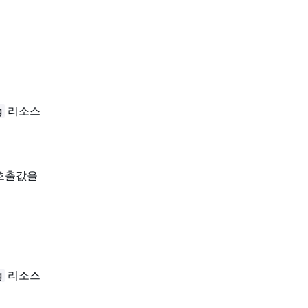
리소스
g
 호출값을
리소스
g