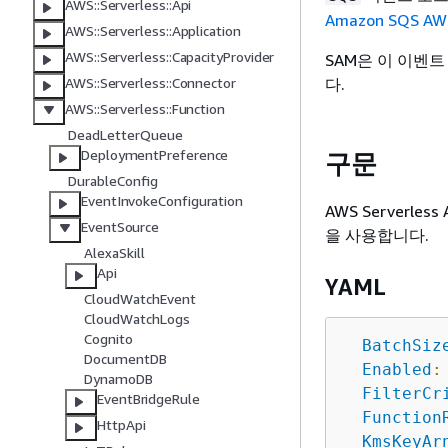
AWS::Serverless::Api
Amazon SQS A
AWS::Serverless::Application
AWS::Serverless::CapacityProvider
SAM은 이 이벤
다.
AWS::Serverless::Connector
AWS::Serverless::Function
DeadLetterQueue
DeploymentPreference
구문
DurableConfig
EventInvokeConfiguration
AWS Serverle
EventSource
을 사용합니다.
AlexaSkill
Api
YAML
CloudWatchEvent
CloudWatchLogs
Cognito
BatchSiz
DocumentDB
Enabled
:
DynamoDB
FilterCr
EventBridgeRule
Function
HttpApi
KmsKeyAr