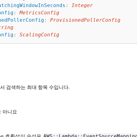
atchingWindowInSeconds
:
Integer
onfig
:
MetricsConfig
nedPollerConfig
:
ProvisionedPollerConfig
tring
onfig
:
ScalingConfig
서 검색하는 최대 항목 수입니다.
: 아니요
ion 호환성
:이 속성은
AWS::Lambda::EventSourceMappin