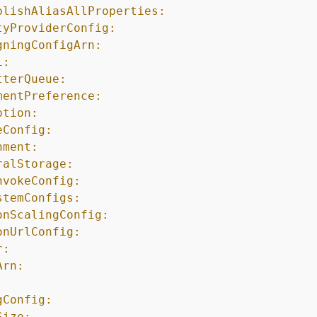
blishAliasAllProperties:
tyProviderConfig:
gningConfigArn:
i:
tterQueue:
mentPreference:
ption:
eConfig:
nment:
ralStorage:
nvokeConfig:
stemConfigs:
onScalingConfig:
onUrlConfig:
r:
Arn:
:
gConfig:
Size: