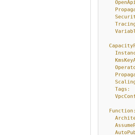
OpenAp
Propag
Securi
Tracin
Variab
Capacity
Instan
KmsKey
Operat
Propag
Scalin
Tags:
VpcCon
Function
Archit
Assume
AutoPu