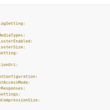
LogSetting:
MediaTypes:
lusterEnabled:
lusterSize:
Setting:
tionUri:
:
ntConfiguration:
ntAccessMode:
yResponses:
Settings:
mCompressionSize: