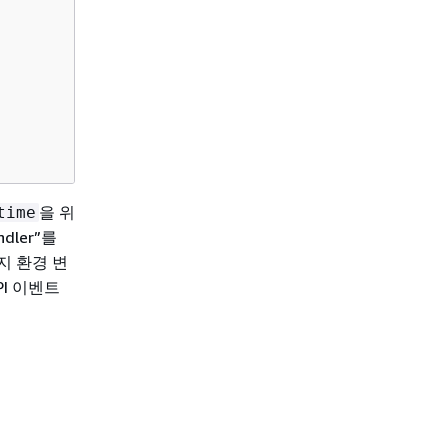
을 위
time
ndler”를
지 환경 변
I 이벤트