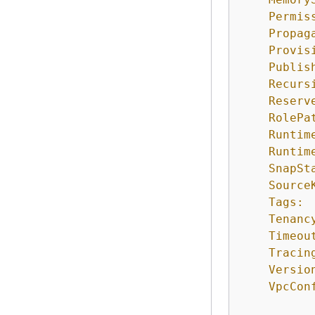
Permis
Propag
Provis
Publis
Recurs
Reserv
RolePa
Runtim
Runtim
SnapSt
Source
Tags:
Tenanc
Timeou
Tracin
Versio
VpcCon