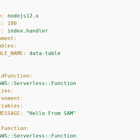
:
e:
nodejs12.x
t:
180
r:
index.handler
nment:
ables:
BLE_NAME:
data-table
ldFunction:
AWS::Serverless::Function
ties:
ronment:
riables:
MESSAGE:
"Hello From SAM"
lFunction:
AWS::Serverless::Function