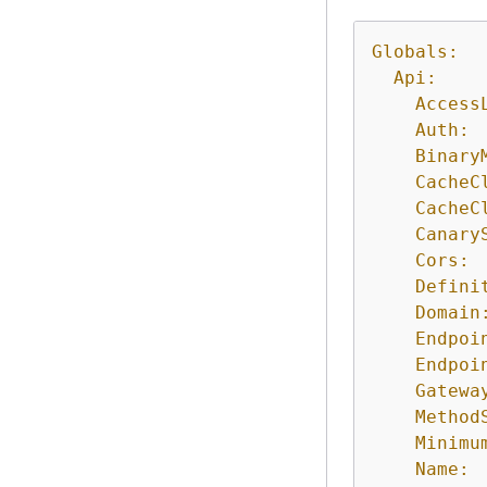
Globals:
Api:
Access
Auth:
Binary
CacheC
CacheC
Canary
Cors:
Defini
Domain
Endpoi
Endpoi
Gatewa
Method
Minimu
Name: