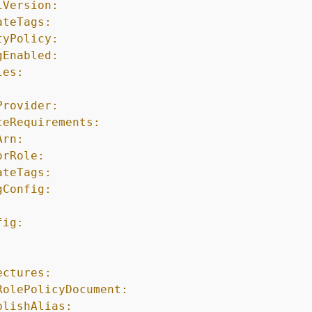
iVersion:
ateTags:
tyPolicy:
gEnabled:
les:
Provider:
ceRequirements:
Arn:
orRole:
ateTags:
gConfig:
fig:
:
ectures:
RolePolicyDocument:
blishAlias: