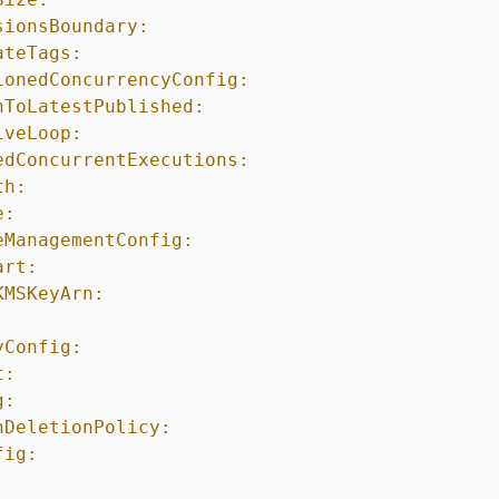
sionsBoundary:
ateTags:
ionedConcurrencyConfig:
hToLatestPublished:
iveLoop:
edConcurrentExecutions:
th:
e:
eManagementConfig:
art:
KMSKeyArn:
yConfig:
t:
g:
nDeletionPolicy:
fig: