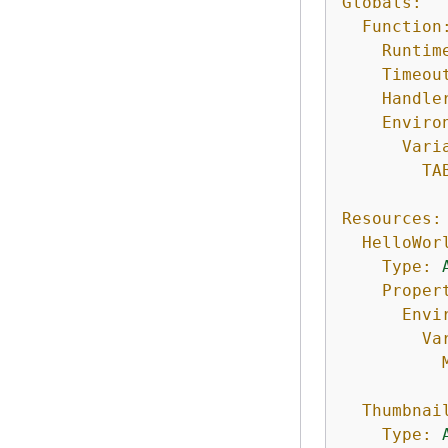
Globals:
Function
Runtim
Timeou
Handle
Enviro
Vari
TA
Resources:
HelloWor
Type:
Proper
Envi
Va
Thumbnai
Type: