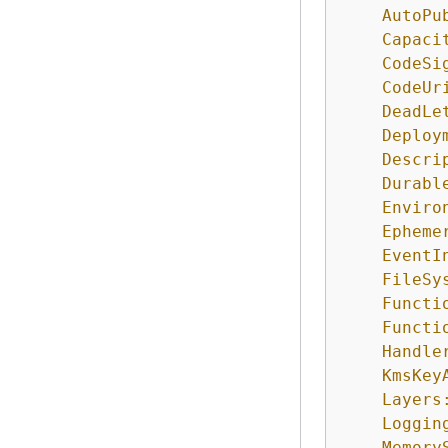
AutoPu
Capaci
CodeSi
CodeUr
DeadLe
Deploy
Descri
Durabl
Enviro
Epheme
EventI
FileSy
Functi
Functi
Handle
KmsKey
Layers
Loggin
Memory