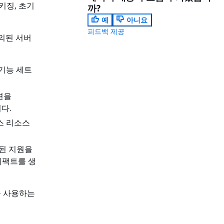
키징, 초기
까?
예
아니요
피드백 제공
정의된 서버
 기능 세트
이션을
니다.
리스 리소스
한된 지원을
아티팩트를 생
을 사용하는