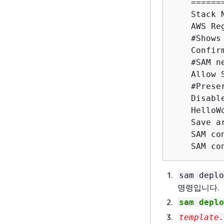
    ======
    Stack 
    AWS Re
    #Shows
    Confir
    #SAM n
    Allow 
    #Prese
    Disabl
    HelloW
    Save a
    SAM co
    SAM co
sam deplo
명령입니다.
sam deplo
template.