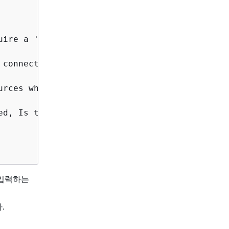
ire a 'Y' to initiate deploy

 connect to the resources in your template

rces when an operation fails

ed, Is this okay? [y/N]: 
y
 입력하는
.