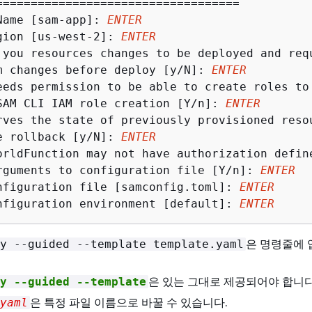
===================================

Name [sam-app]: 
ENTER
gion [us-west-2]: 
ENTER
 you resources changes to be deployed and requ
m changes before deploy [y/N]: 
ENTER
eeds permission to be able to create roles to
SAM CLI IAM role creation [Y/n]: 
ENTER
rves the state of previously provisioned resou
e rollback [y/N]: 
ENTER
orldFunction may not have authorization defin
rguments to configuration file [Y/n]: 
ENTER
nfiguration file [samconfig.toml]: 
ENTER
nfiguration environment [default]: 
ENTER
은 명령줄에
y --guided --template template.yaml
은 있는 그대로 제공되어야 합니다
y --guided --template
은 특정 파일 이름으로 바꿀 수 있습니다.
yaml