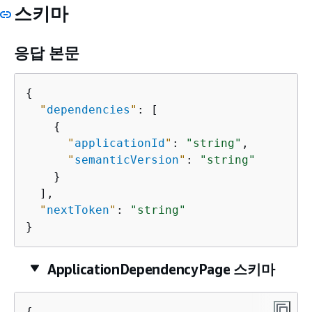
스키마
응답 본문
{
"
dependencies
"
: [

{
"
applicationId
"
: 
"string"
,

"
semanticVersion
"
: 
"string"
    }

  ],

"
nextToken
"
: 
"string"
}
ApplicationDependencyPage 스키마
{