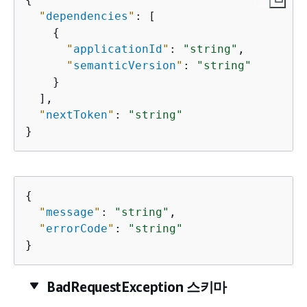
"
dependencies
"
: [

{
"
applicationId
"
: 
"string"
,

"
semanticVersion
"
: 
"string"
    }

  ],

"
nextToken
"
: 
"string"
}
{
"
message
"
: 
"string"
,

"
errorCode
"
: 
"string"
}
BadRequestException 스키마