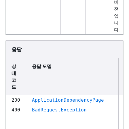
버
전
입
니
다.
응답
상
응답 모델
설
태
코
드
S
200
ApplicationDependencyPage
요
400
BadRequestException
라
하