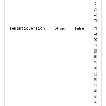
수
입
니
다.
String
False
가
semanticVersion
져
올
애
플
리
케
이
션
의
의
미
체
계