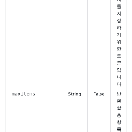
를
지
정
하
기
위
한
토
큰
입
니
다.
String
False
반
maxItems
환
할
총
항
목