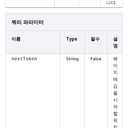
니다.
쿼리 파라미터
이름
Type
필수
설
명
String
False
페
nextToken
이
지
매
김
을
시
작
할
위
치