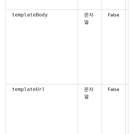
문자
False
templateBody
열
문자
False
templateUrl
열