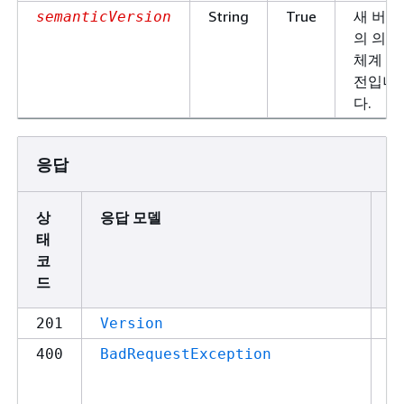
String
True
새 버전
semanticVersion
의 의미
체계 버
전입니
다.
응답
상
응답 모델
설
태
코
드
S
201
Version
요
400
BadRequestException
라
하