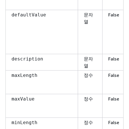
문자
False
defaultValue
열
문자
False
description
열
정수
False
maxLength
정수
False
maxValue
정수
False
minLength