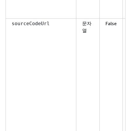
문자
False
sourceCodeUrl
열