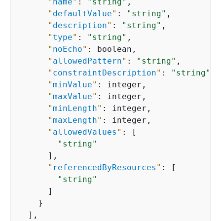
"
name
"
: 
"string"
,

"
defaultValue
"
: 
"string"
,

"
description
"
: 
"string"
,

"
type
"
: 
"string"
,

"
noEcho
"
: boolean,

"
allowedPattern
"
: 
"string"
,

"
constraintDescription
"
: 
"string"
,

"
minValue
"
: integer,

"
maxValue
"
: integer,

"
minLength
"
: integer,

"
maxLength
"
: integer,

"
allowedValues
"
: [

"string"
      ],

"
referencedByResources
"
: [

"string"
      ]

    }

  ],
