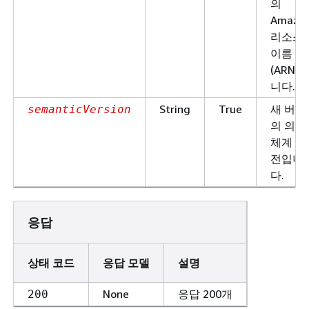
의
Amazo
리소스
이름
(ARN)
니다.
String
True
새 버전
semanticVersion
의 의미
체계 버
전입니
다.
응답
상태 코드
응답 모델
설명
None
응답 200개
200