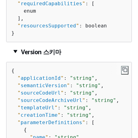
"
requiredCapabilities
"
: [

    enum

  ],

"
resourcesSupported
"
: boolean

}
Version 스키마
{
"
applicationId
"
: 
"string"
,

"
semanticVersion
"
: 
"string"
,

"
sourceCodeUrl
"
: 
"string"
,

"
sourceCodeArchiveUrl
"
: 
"string"
,

"
templateUrl
"
: 
"string"
,

"
creationTime
"
: 
"string"
,

"
parameterDefinitions
"
: [

{
"
name
"
: 
"string"
,
