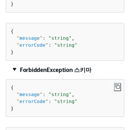
}
{
"
message
"
: 
"string"
,

"
errorCode
"
: 
"string"
}
ForbiddenException 스키마
{
"
message
"
: 
"string"
,

"
errorCode
"
: 
"string"
}