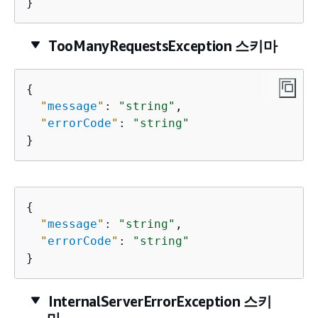
}
TooManyRequestsException 스키마
{
"
message
"
: 
"string"
,

"
errorCode
"
: 
"string"
}
{
"
message
"
: 
"string"
,

"
errorCode
"
: 
"string"
}
InternalServerErrorException 스키