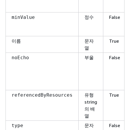
정수
False
minValue
문자
True
이름
열
부울
False
noEcho
유형
True
referencedByResources
string
의 배
열
문자
False
type