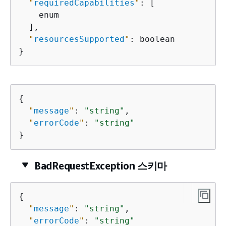
"
requiredCapabilities
"
: [

    enum

  ],

"
resourcesSupported
"
: boolean

}
{
"
message
"
: 
"string"
,

"
errorCode
"
: 
"string"
}
BadRequestException 스키마
{
"
message
"
: 
"string"
,

"
errorCode
"
: 
"string"