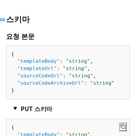
스키마
요청 본문
{
"
templateBody
"
: 
"string"
,

"
templateUrl
"
: 
"string"
,

"
sourceCodeUrl
"
: 
"string"
,

"
sourceCodeArchiveUrl
"
: 
"string"
}
PUT 스키마
{
"
templateBody
"
: 
"string"
,
