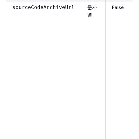
문자
False
sourceCodeArchiveUrl
열