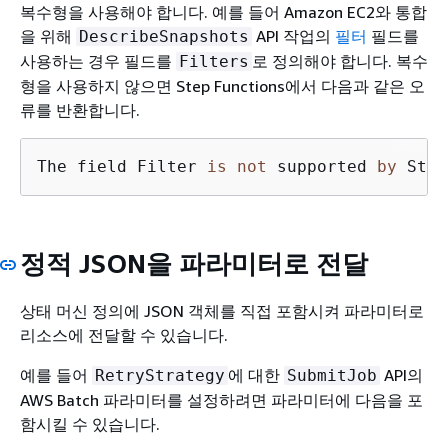
복수형을 사용해야 합니다. 예를 들어 Amazon EC2와 통합
을 위해
API 작업의
필터
필드를
DescribeSnapshots
사용하는 경우 필드를
로 정의해야 합니다. 복수
Filters
형을 사용하지 않으면 Step Functions에서 다음과 같은 오
류를 반환합니다.
The field Filter 
is
not
 supported 
by
 Step
정적 JSON을 파라미터로 전달
상태 머신 정의에 JSON 객체를 직접 포함시켜 파라미터로
리소스에 전달할 수 있습니다.
예를 들어
에 대한
API의
RetryStrategy
SubmitJob
AWS Batch 파라미터를 설정하려면 파라미터에 다음을 포
함시킬 수 있습니다.