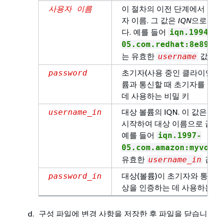
이 절차의 이전 단계에서 찾
사용자 이름
자 이름. 그 값은
IQN
으로 
다. 예를 들어
iqn.1994-
05.com.redhat:8e89b
는 유효한
값입
username
초기자(사용 중인 클라이언트
password
륨과 통신할 때 초기자를 
데 사용하는 비밀 키
대상 볼륨의 IQN. 이 값은
I
username_in
시작하여 대상 이름으로 끝
예를 들어
iqn.1997-
05.com.amazon:myvol
유효한
값입
username_in
대상(볼륨)이 초기자와 통신
password_in
상을 인증하는 데 사용하는 
구성 파일에 변경 사항을 저장한 후 파일을 닫습니