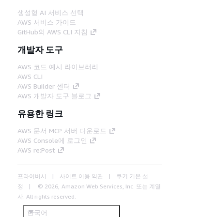
생성형 AI 서비스 선택
AWS 서비스 가이드
GitHub의 AWS CLI 지침
개발자 도구
AWS 코드 예시 라이브러리
AWS CLI
AWS Builder 센터
AWS 개발자 도구 블로그
유용한 링크
AWS 문서 MCP 서버 다운로드
AWS Console에 로그인
AWS re:Post
프라이버시
사이트 이용 약관
쿠키 기본 설
정
© 2026, Amazon Web Services, Inc. 또는 계열
사. All rights reserved.
한국어