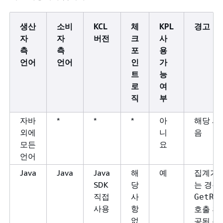
생산
소비
KCL
체
KPL
경고
자
자
버전
크
사
측
측
포
용
언어
언어
인
가
트
능
로
여
직
부
자바
*
*
*
아
해당 사
외에
니
음
모든
요
언어
Java
Java
Java
해
예
집계가 
SDK
당
는 경우
직접
사
GetRe
사용
항
호출 후
없
공된 분