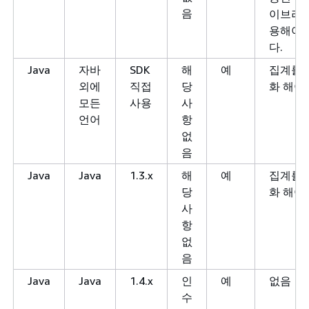
음
이브러리
용해야 
다.
Java
자바
SDK
해
예
집계를 
외에
직접
당
화 해야
모든
사용
사
언어
항
없
음
Java
Java
1.3.x
해
예
집계를 
당
화 해야
사
항
없
음
Java
Java
1.4.x
인
예
없음
수