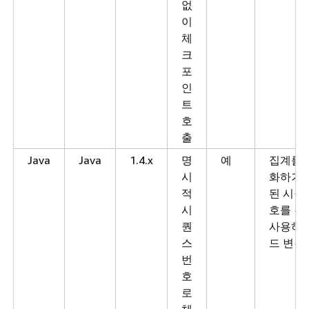
없
이
체
크
포
인
트
호
출
Java
Java
1.4.x
명
예
집계를 
시
화하거나
적
된 시퀀
시
호를 검
퀀
사용하도
스
드 변경.
번
호
로
체