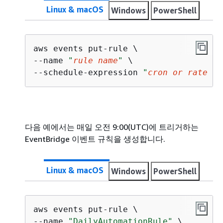
Linux & macOS
Windows
PowerShell
aws events put-rule \

--name 
"
rule name
"
 \

--schedule-expression 
"
cron or rate ex
다음 예에서는 매일 오전 9:00(UTC)에 트리거하는
EventBridge 이벤트 규칙을 생성합니다.
Linux & macOS
Windows
PowerShell
aws events put-rule \

--name 
"DailyAutomationRule"
 \
