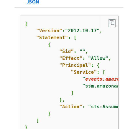
JSON
{
"Version"
:
"2012-10-17"
,

"Statement"
: [

{
"Sid"
: 
""
,

"Effect"
: 
"Allow"
,

"Principal"
: 
{
"Service"
: [

"
events.amazonaw
"ssm.amazonaws.c
                ]

            },

"Action"
: 
"sts:AssumeRol
        }

    ]

}