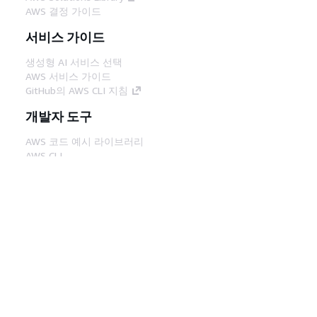
AWS 결정 가이드
서비스 가이드
생성형 AI 서비스 선택
AWS 서비스 가이드
GitHub의 AWS CLI 지침
개발자 도구
AWS 코드 예시 라이브러리
AWS CLI
AWS Builder 센터
AWS 개발자 도구 블로그
유용한 링크
AWS 문서 MCP 서버 다운로드
AWS Console에 로그인
AWS re:Post
프라이버시
사이트 이용 약관
쿠키 기본 설
정
© 2026, Amazon Web Services, Inc. 또는 계열