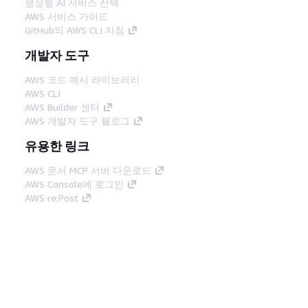
생성형 AI 서비스 선택
AWS 서비스 가이드
GitHub의 AWS CLI 지침
개발자 도구
AWS 코드 예시 라이브러리
AWS CLI
AWS Builder 센터
AWS 개발자 도구 블로그
유용한 링크
AWS 문서 MCP 서버 다운로드
AWS Console에 로그인
AWS re:Post
프라이버시
사이트 이용 약관
쿠키 기본 설
정
© 2026, Amazon Web Services, Inc. 또는 계열
사. All rights reserved.
한국어