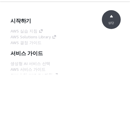
시작하기
상단
AWS 실습 지침
AWS Solutions Library
AWS 결정 가이드
서비스 가이드
생성형 AI 서비스 선택
AWS 서비스 가이드
GitHub의 AWS CLI 지침
개발자 도구
AWS 코드 예시 라이브러리
AWS CLI
AWS Builder 센터
AWS 개발자 도구 블로그
유용한 링크