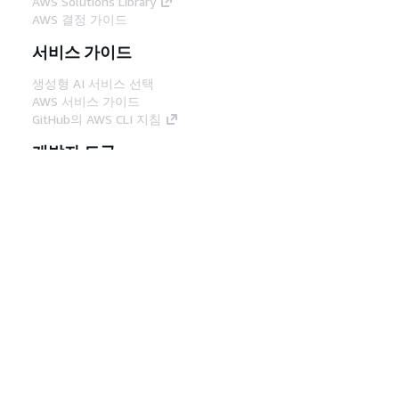
AWS Solutions Library
AWS 결정 가이드
서비스 가이드
생성형 AI 서비스 선택
AWS 서비스 가이드
GitHub의 AWS CLI 지침
개발자 도구
AWS 코드 예시 라이브러리
AWS CLI
AWS Builder 센터
AWS 개발자 도구 블로그
유용한 링크
AWS 문서 MCP 서버 다운로드
AWS Console에 로그인
AWS re:Post
프라이버시
사이트 이용 약관
쿠키 기본 설