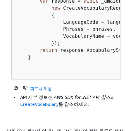
var
 response = 
await
 _amazonTra
new
 CreateVocabularyRequest

{
                LanguageCode = languageC
                Phrases = phrases,

                VocabularyName = vocabul
            });

return
 response.VocabularyState;
    }

피드백 제공
API 세부 정보는
AWS SDK for .NET API 참조
의
CreateVocabulary
를 참조하세요.