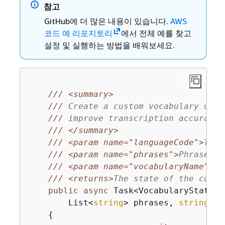
참고
GitHub에 더 많은 내용이 있습니다.
AWS
코드 예 리포지토리
에서 전체 예를 찾고
설정 및 실행하는 방법을 배워보세요.
///
<summary>
///
 Create a custom vocabulary usin
///
 improve transcription accuracy 
///
</summary>
///
<param name="languageCode">
The 
///
<param name="phrases">
Phrases t
///
<param name="vocabularyName">
Na
///
<returns>
The state of the custo
public
async
 Task<VocabularyState> 
        List<
string
> phrases, 
string
 vo
{