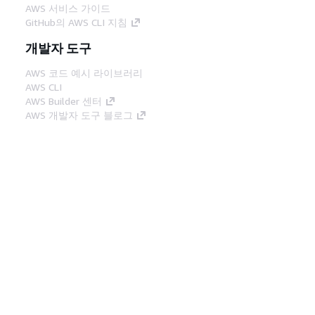
AWS 서비스 가이드
GitHub의 AWS CLI 지침
개발자 도구
AWS 코드 예시 라이브러리
AWS CLI
AWS Builder 센터
AWS 개발자 도구 블로그
유용한 링크
AWS 문서 MCP 서버 다운로드
AWS Console에 로그인
AWS re:Post
프라이버시
사이트 이용 약관
쿠키 기본 설
정
© 2026, Amazon Web Services, Inc. 또는 계열
사. All rights reserved.
한국어