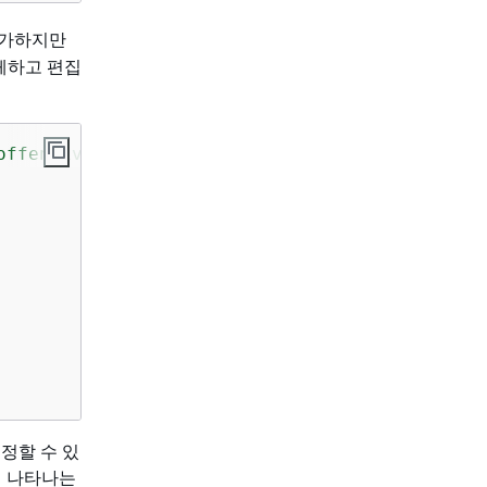
추가하지만
체하고 편집
offensive words, and amazon transcribe remove
정할 수 있
트에 나타나는