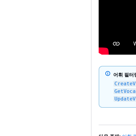
어휘 필터링
CreateV
GetVoca
UpdateV