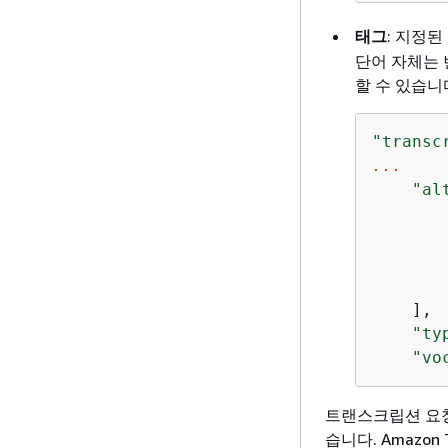
태그
: 지정된
단어 자체는
할 수 있습니
"transc
...
"al
        
    ],

"ty
"vo
트랜스크립션 요청
습니다. Amazo