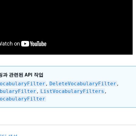
과 관련된 API 작업
,
,
ocabularyFilter
DeleteVocabularyFilter
,
,
bularyFilter
ListVocabularyFilters
ocabularyFilter