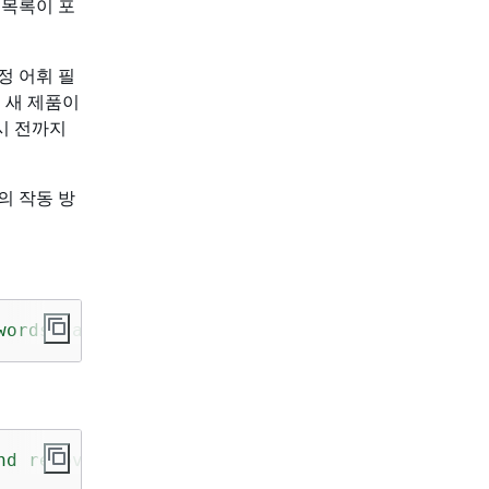
 목록이 포
정 어휘 필
 새 제품이
시 전까지
의 작동 방
words, and *** *** removes them from transcri
nd removes them from transcripts automaticall