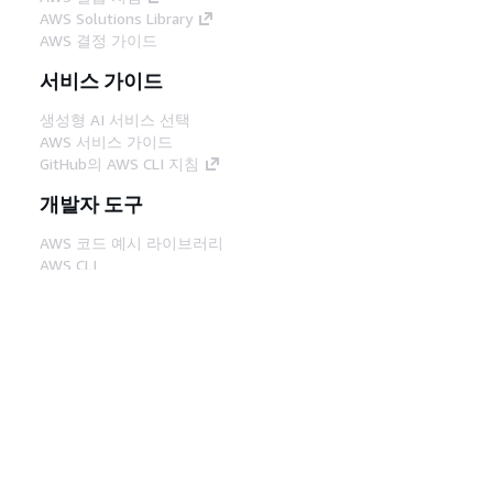
AWS Solutions Library
AWS 결정 가이드
서비스 가이드
생성형 AI 서비스 선택
AWS 서비스 가이드
GitHub의 AWS CLI 지침
개발자 도구
AWS 코드 예시 라이브러리
AWS CLI
AWS Builder 센터
AWS 개발자 도구 블로그
유용한 링크
AWS 문서 MCP 서버 다운로드
AWS Console에 로그인
AWS re:Post
프라이버시
사이트 이용 약관
쿠키 기본 설