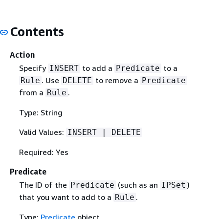
Contents
Action
Specify
to add a
to a
INSERT
Predicate
. Use
to remove a
Rule
DELETE
Predicate
from a
.
Rule
Type: String
Valid Values:
INSERT | DELETE
Required: Yes
Predicate
The ID of the
(such as an
)
Predicate
IPSet
that you want to add to a
.
Rule
Type:
Predicate
object