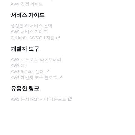
AWS 결정 가이드
서비스 가이드
생성형 AI 서비스 선택
AWS 서비스 가이드
GitHub의 AWS CLI 지침
개발자 도구
AWS 코드 예시 라이브러리
AWS CLI
AWS Builder 센터
AWS 개발자 도구 블로그
유용한 링크
AWS 문서 MCP 서버 다운로드
AWS Console에 로그인
AWS re:Post
프라이버시
사이트 이용 약관
쿠키 기본 설
정
© 2026, Amazon Web Services, Inc. 또는 계열