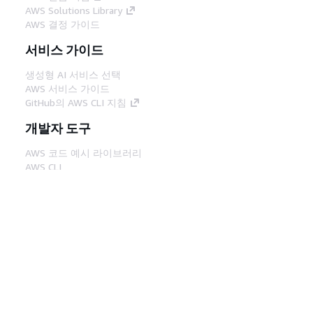
AWS Solutions Library
AWS 결정 가이드
서비스 가이드
생성형 AI 서비스 선택
AWS 서비스 가이드
GitHub의 AWS CLI 지침
개발자 도구
AWS 코드 예시 라이브러리
AWS CLI
AWS Builder 센터
AWS 개발자 도구 블로그
유용한 링크
AWS 문서 MCP 서버 다운로드
AWS Console에 로그인
AWS re:Post
프라이버시
사이트 이용 약관
쿠키 기본 설