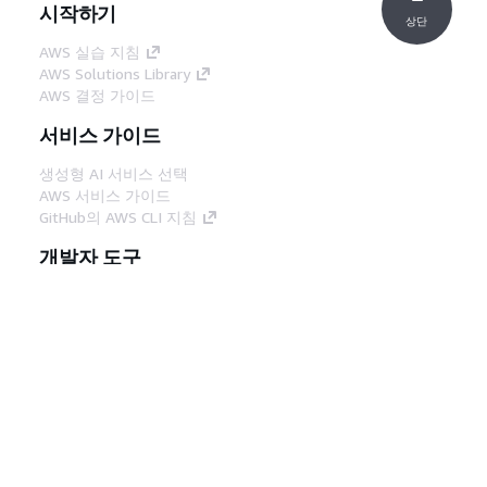
시작하기
상단
AWS 실습 지침
AWS Solutions Library
AWS 결정 가이드
서비스 가이드
생성형 AI 서비스 선택
AWS 서비스 가이드
GitHub의 AWS CLI 지침
개발자 도구
AWS 코드 예시 라이브러리
AWS CLI
AWS Builder 센터
AWS 개발자 도구 블로그
유용한 링크
AWS 문서 MCP 서버 다운로드
AWS Console에 로그인
AWS re:Post