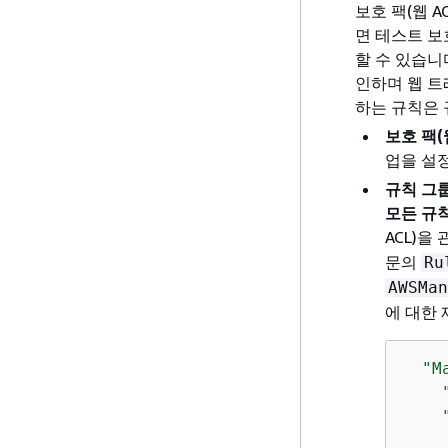
보호 팩(웹 
면 테스트 보
할 수 있습니
인하며 웹 트
하는 규칙은 
보호 팩(
업을 설
규칙 그
모든 규
ACL)을
문의
Ru
AWSMan
에 대한
"M