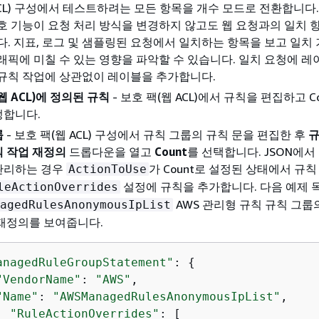
ACL) 구성에서 테스트하려는 모든 항목을 개수 모드로 전환합니다.
호 기능이 요청 처리 방식을 변경하지 않고도 웹 요청과의 일치 
다. 지표, 로그 및 샘플링된 요청에서 일치하는 항목을 보고 일치
래픽에 미칠 수 있는 영향을 파악할 수 있습니다. 일치 요청에 레
규칙 작업에 상관없이 레이블을 추가합니다.
웹 ACL)에 정의된 규칙
- 보호 팩(웹 ACL)에서 규칙을 편집하고 C
정합니다.
룹
- 보호 팩(웹 ACL) 구성에서 규칙 그룹의 규칙 문을 편집한 후
칙 작업 재정의
드롭다운을 열고
Count
를 선택합니다. JSON에서
 관리하는 경우
가 Count로 설정된 상태에서 규칙
ActionToUse
설정에 규칙을 추가합니다. 다음 예제 
leActionOverrides
AWS 관리형 규칙 규칙 그룹
agedRulesAnonymousIpList
 재정의를 보여줍니다.
anagedRuleGroupStatement"
: 
{
"VendorName"
: 
"AWS"
,

"Name"
: 
"AWSManagedRulesAnonymousIpList"
,

"RuleActionOverrides"
: [
