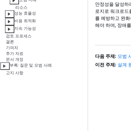
안정성을 달성하려
리소스
로지로 워크로드를
성능 효율성
를 예방하고 완화
비용 최적화
해야 하며, 장애
지속 가능성
검토 프로세스
결론
기여자
추가 자료
다음 주제:
모범 
문서 개정
이전 주제:
설계 
부록: 질문 및 모범 사례
고지 사항