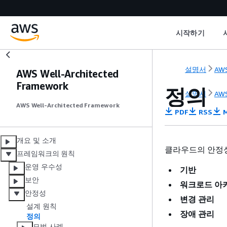
시작하기
설명서
AWS
AWS Well-Architected
Framework
정의
설명서
AWS
AWS Well-Architected Framework
PDF
RSS
M
개요 및 소개
클라우드의 안정성
프레임워크의 원칙
운영 우수성
기반
보안
워크로드 아
안정성
변경 관리
설계 원칙
장애 관리
정의
모범 사례