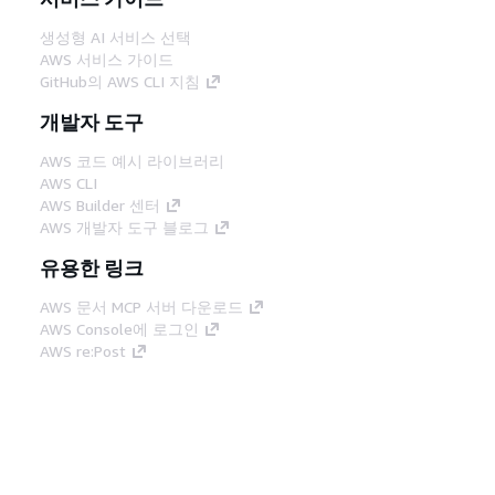
생성형 AI 서비스 선택
AWS 서비스 가이드
GitHub의 AWS CLI 지침
개발자 도구
AWS 코드 예시 라이브러리
AWS CLI
AWS Builder 센터
AWS 개발자 도구 블로그
유용한 링크
AWS 문서 MCP 서버 다운로드
AWS Console에 로그인
AWS re:Post
프라이버시
사이트 이용 약관
쿠키 기본 설
정
© 2026, Amazon Web Services, Inc. 또는 계열
사. All rights reserved.
한국어