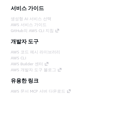
서비스 가이드
생성형 AI 서비스 선택
AWS 서비스 가이드
GitHub의 AWS CLI 지침
개발자 도구
AWS 코드 예시 라이브러리
AWS CLI
AWS Builder 센터
AWS 개발자 도구 블로그
유용한 링크
AWS 문서 MCP 서버 다운로드
AWS Console에 로그인
AWS re:Post
프라이버시
사이트 이용 약관
쿠키 기본 설
정
© 2026, Amazon Web Services, Inc. 또는 계열
사. All rights reserved.