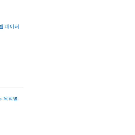
적별 데이터
는 목적별