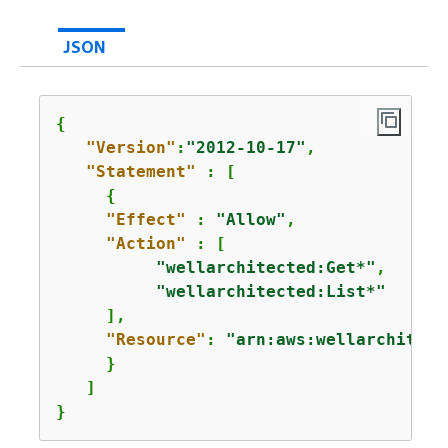
JSON
{
"Version"
:
"2012-10-17"
,

"Statement"
 : [  

{
"Effect"
 : 
"Allow"
,

"Action"
 : [

"wellarchitected:Get*"
,

"wellarchitected:List*"
     ],

"Resource"
: 
"arn:aws:wellarchitect
     }

   ]

}