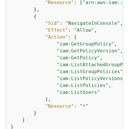
"Resource"
: [
"arn:aws:iam::*:
        },

{
"Sid"
: 
"NavigateInConsole"
,

"Effect"
: 
"Allow"
,

"Action"
: [

"iam:GetGroupPolicy"
,

"iam:GetPolicyVersion"
,

"iam:GetPolicy"
,

"iam:ListAttachedGroupPol
"iam:ListGroupPolicies"
,

"iam:ListPolicyVersions"
,

"iam:ListPolicies"
,

"iam:ListUsers"
            ],

"Resource"
: 
"*"
        }

    ]

}